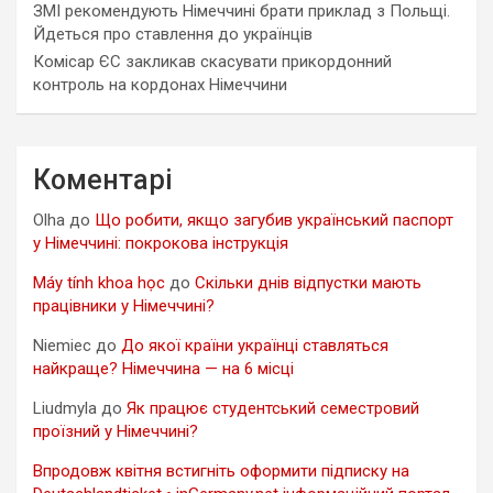
ЗМІ рекомендують Німеччині брати приклад з Польщі.
Йдеться про ставлення до українців
Комісар ЄС закликав скасувати прикордонний
контроль на кордонах Німеччини
Коментарі
Olha
до
Що робити, якщо загубив український паспорт
у Німеччині: покрокова інструкція
Máy tính khoa học
до
Скільки днів відпустки мають
працівники у Німеччині?
Niemiec
до
До якої країни українці ставляться
найкраще? Німеччина — на 6 місці
Liudmyla
до
Як працює студентський семестровий
проїзний у Німеччині?
Впродовж квітня встигніть оформити підписку на