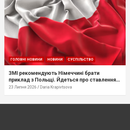
ГОЛОВНІ НОВИНИ
НОВИНИ
СУСПІЛЬСТВО
ЗМІ рекомендують Німеччині брати
приклад з Польщі. Йдеться про ставлення
до українців
23 Липня 2026
Daria Krapivtsova