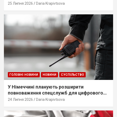
25 Липня 2026
Daria Krapivtsova
ГОЛОВНІ НОВИНИ
НОВИНИ
СУСПІЛЬСТВО
У Німеччині планують розширити
повноваження спецслужб для цифрового
стеження
24 Липня 2026
Daria Krapivtsova