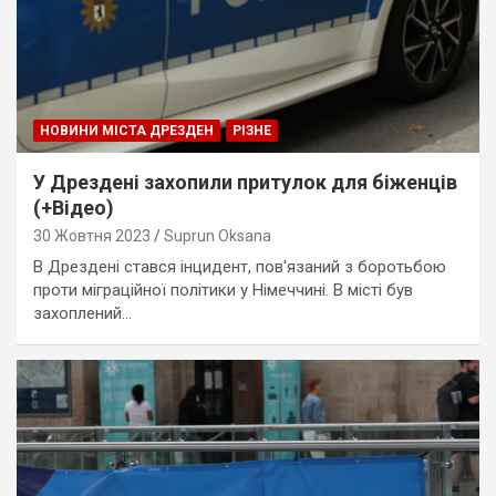
НОВИНИ МІСТА ДРЕЗДЕН
РІЗНЕ
У Дрездені захопили притулок для біженців
(+Відео)
30 Жовтня 2023
Suprun Oksana
В Дрездені стався інцидент, пов'язаний з боротьбою
проти міграційної політики у Німеччині. В місті був
захоплений…