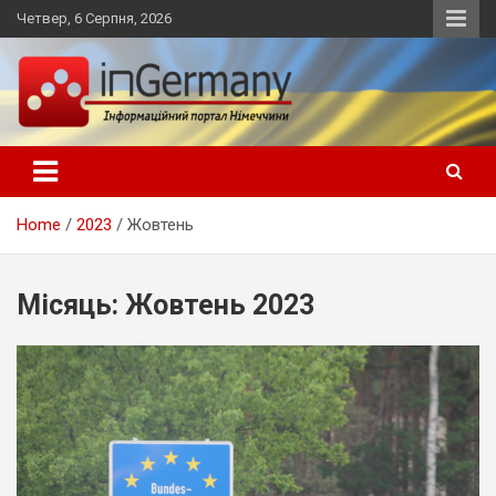
Skip
Четвер, 6 Серпня, 2026
to
content
Український інформаційний портал в Німеччині, новини
inGermany.net інформаційний
Німеччини, українці в Німеччині
портал в Німеччині
Home
2023
Жовтень
Місяць:
Жовтень 2023