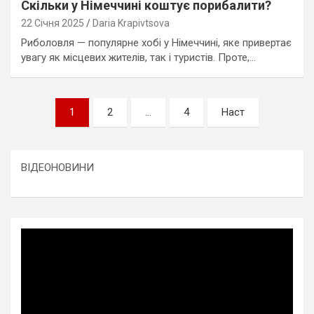
Скільки у Німеччині коштує порибалити?
22 Січня 2025
Daria Krapivtsova
Риболовля — популярне хобі у Німеччині, яке привертає
увагу як місцевих жителів, так і туристів. Проте,…
Пагінація
1
2
…
4
Наст
записів
ВІДЕОНОВИНИ