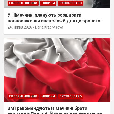
ГОЛОВНІ НОВИНИ
НОВИНИ
СУСПІЛЬСТВО
У Німеччині планують розширити
повноваження спецслужб для цифрового
стеження
24 Липня 2026
Daria Krapivtsova
ГОЛОВНІ НОВИНИ
НОВИНИ
СУСПІЛЬСТВО
ЗМІ рекомендують Німеччині брати