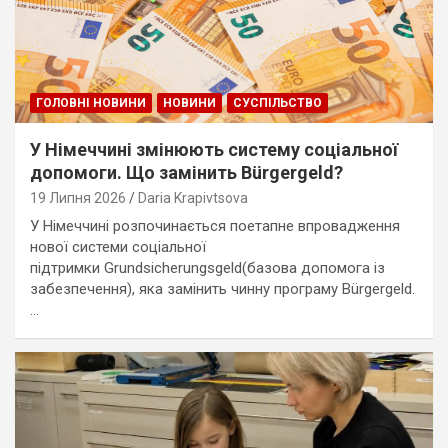
ГОЛОВНІ НОВИНИ
НОВИНИ
СУСПІЛЬСТВО
У Німеччині змінюють систему соціальної
допомоги. Що замінить Bürgergeld?
19 Липня 2026
Daria Krapivtsova
У Німеччині розпочинається поетапне впровадження
нової системи соціальної
підтримки Grundsicherungsgeld(базова допомога із
забезпечення), яка замінить чинну програму Bürgergeld.
…