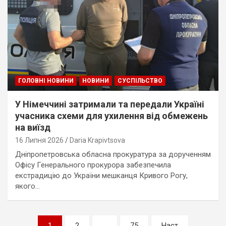
ГОЛОВНІ НОВИНИ
НОВИНИ
СУСПІЛЬСТВО
У Німеччині затримали та передали Україні
учасника схеми для ухилення від обмежень
на виїзд
16 Липня 2026
Daria Krapivtsova
Дніпропетровська обласна прокуратура за дорученням
Офісу Генерального прокурора забезпечила
екстрадицію до України мешканця Кривого Рогу,
якого…
Пагінація
1
2
…
75
Наст