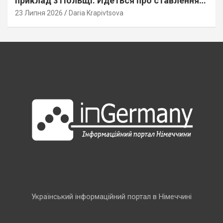
приклад з Польщі. Йдеться про ставлення
до українців
23 Липня 2026
Daria Krapivtsova
Український інформаційний портал в Німеччині