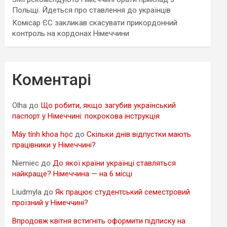
Польщі. Йдеться про ставлення до українців
Комісар ЄС закликав скасувати прикордонний
контроль на кордонах Німеччини
Коментарі
Olha
до
Що робити, якщо загубив український
паспорт у Німеччині: покрокова інструкція
Máy tính khoa học
до
Скільки днів відпустки мають
працівники у Німеччині?
Niemiec
до
До якої країни українці ставляться
найкраще? Німеччина — на 6 місці
Liudmyla
до
Як працює студентський семестровий
проїзний у Німеччині?
Впродовж квітня встигніть оформити підписку на