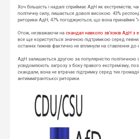
Хоч більшість і надалі сприймає АдН як екстремістів, ча
політичну силу, лишається доволі високою. 43% респонд
риторики АдН, 47% погоджуються, що вона принаймні “н
Отож, незважаючи на
скандал навколо зв’язків АдН з 
все ще користується значною підтримкою серед певних 
останніх тижнів фактично не вплинули на ставлення до н
АдН залишається другою за популярністю політичною си
усвідомлюють загрозу з боку правого екстремізму, пози
скандали, вона не втрачає підтримку серед тих громадя
антиіммігрантської риторики.