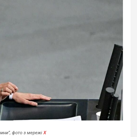
чини”, фото з мережі
X