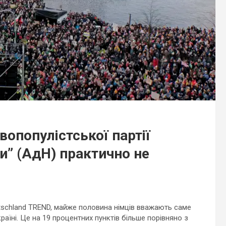
опопулістської партії
и” (АдН) практично не
tschland TREND, майже половина німців вважають саме
аїні. Це на 19 процентних пунктів більше порівняно з