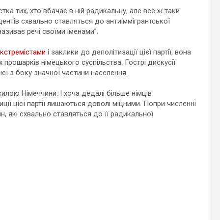
стка тих, хто вбачає в ній радикальну, але все ж таки
ентів схвально ставляться до антиіммігрантської
азиває речі своїми іменами”.
екстремістами
і заклики до деполітизації цієї партії, вона
прошарків німецького суспільства. Гострі дискусії
еї з боку значної частини населення.
лою Німеччини. І хоча дедалі більше німців
ції цієї партії лишаються доволі міцними. Попри численні
н, які схвально ставляться до її радикальної