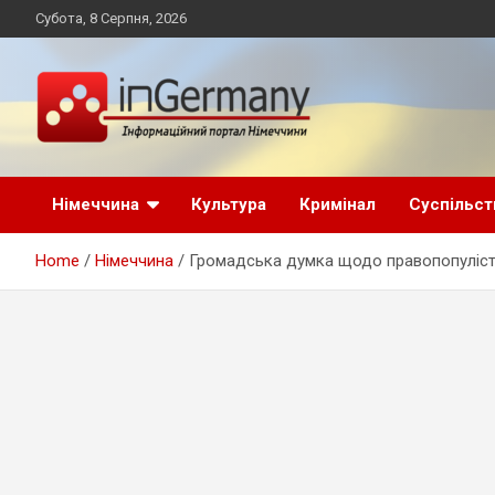
Skip
Субота, 8 Серпня, 2026
to
content
Український інформаційний портал в Німеччині, новини
inGermany.net
Німеччини, українці в Німеччині
Німеччина
Культура
Кримінал
Суспільст
інформаційний
Home
Німеччина
Громадська думка щодо правопопулістсь
портал в Німеччині