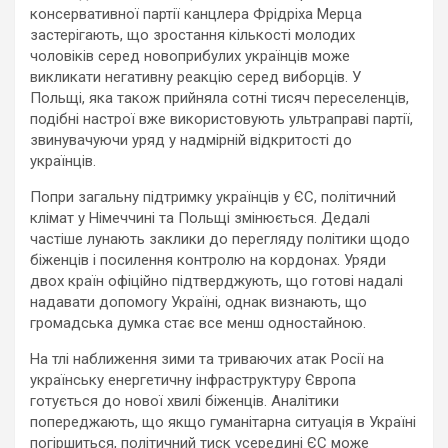
консервативної партії канцлера Фрідріха Мерца
застерігають, що зростання кількості молодих
чоловіків серед новоприбулих українців може
викликати негативну реакцію серед виборців. У
Польщі, яка також прийняла сотні тисяч переселенців,
подібні настрої вже використовують ультраправі партії,
звинувачуючи уряд у надмірній відкритості до
українців.
Попри загальну підтримку українців у ЄС, політичний
клімат у Німеччині та Польщі змінюється. Дедалі
частіше лунають заклики до перегляду політики щодо
біженців і посилення контролю на кордонах. Уряди
двох країн офіційно підтверджують, що готові надалі
надавати допомогу Україні, однак визнають, що
громадська думка стає все менш одностайною.
На тлі наближення зими та триваючих атак Росії на
українську енергетичну інфраструктуру Європа
готується до нової хвилі біженців. Аналітики
попереджають, що якщо гуманітарна ситуація в Україні
погіршиться, політичний тиск усередині ЄС може