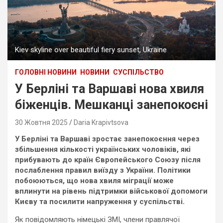
Kiev skyline over beautiful fiery sunset, Ukraine
ГОЛОВНІ НОВИНИ
НОВИНИ
СУСПІЛЬСТВО
У Берліні та Варшаві нова хвиля
біженців. Мешканці занепокоєні
30 Жовтня 2025
Daria Krapivtsova
У Берліні та Варшаві зростає занепокоєння через
збільшення кількості українських чоловіків, які
прибувають до країн Європейського Союзу після
послаблення правил виїзду з України. Політики
побоюються, що нова хвиля міграції може
вплинути на рівень підтримки військової допомоги
Києву та посилити напруження у суспільстві.
Як повідомляють німецькі ЗМІ, члени правлячої