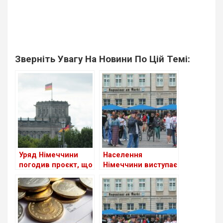
Зверніть Увагу На Новини По Цій Темі:
Уряд Німеччини
Населення
погодив проєкт, що
Німеччини виступає
спростить доступ
проти прийому
до ринку праці для
біженців з
мігрантів
ісламських країн:
результати
опитування