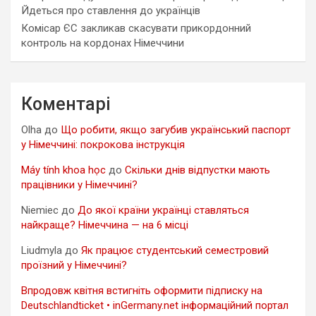
Йдеться про ставлення до українців
Комісар ЄС закликав скасувати прикордонний
контроль на кордонах Німеччини
Коментарі
Olha
до
Що робити, якщо загубив український паспорт
у Німеччині: покрокова інструкція
Máy tính khoa học
до
Скільки днів відпустки мають
працівники у Німеччині?
Niemiec
до
До якої країни українці ставляться
найкраще? Німеччина — на 6 місці
Liudmyla
до
Як працює студентський семестровий
проїзний у Німеччині?
Впродовж квітня встигніть оформити підписку на
Deutschlandticket • inGermany.net інформаційний портал