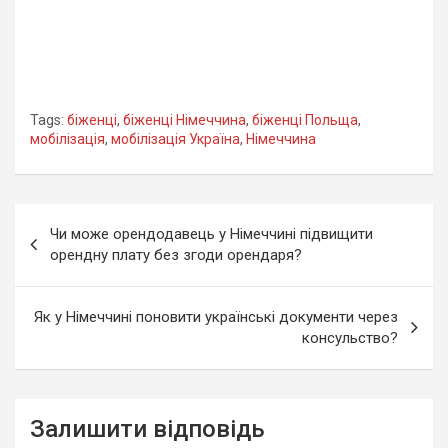
Tags:
біженці
,
біженці Німеччина
,
біженці Польща
,
мобілізація
,
мобілізація Україна
,
Німеччина
Навігація
Чи може орендодавець у Німеччині підвищити
записів
орендну плату без згоди орендаря?
Як у Німеччині поновити українські документи через
консульство?
Залишити відповідь