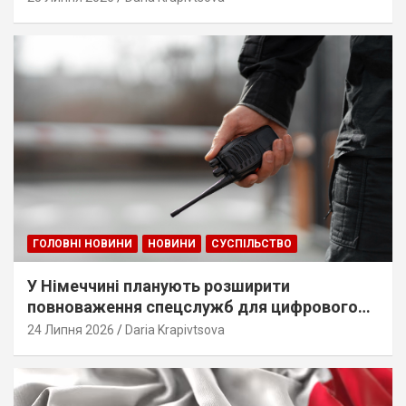
ГОЛОВНІ НОВИНИ
НОВИНИ
СУСПІЛЬСТВО
У Німеччині планують розширити
повноваження спецслужб для цифрового
стеження
24 Липня 2026
Daria Krapivtsova