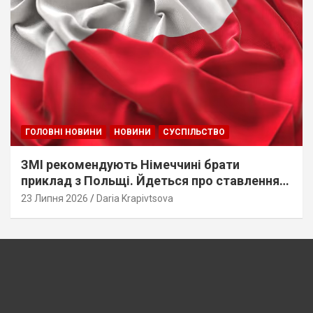
ГОЛОВНІ НОВИНИ
НОВИНИ
СУСПІЛЬСТВО
ЗМІ рекомендують Німеччині брати
приклад з Польщі. Йдеться про ставлення
до українців
23 Липня 2026
Daria Krapivtsova