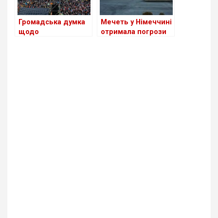
Громадська думка
Мечеть у Німеччині
щодо
отримала погрози
правопопулістської
через доставку їжі
партії
“Альтернатива для
Німеччини” (АдН)
практично не
змінилася