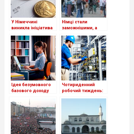
У Німеччині
Німці стали
виникла ініціатива
заможнішими, а
створення податку
також
на солідарність на
економнішими у
підтримку України.
2023 році
Ідея безумовного
Чотириденний
базового доходу
робочий тиждень:
для молоді в
експеримент у
Німеччині: шанс чи
Німеччині
утопія?