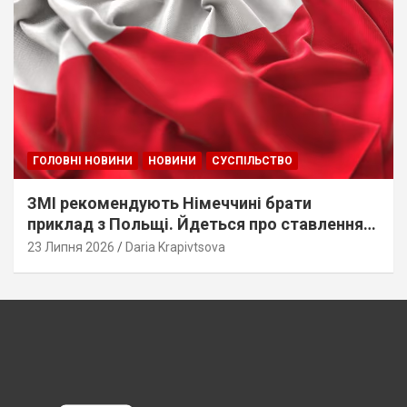
ГОЛОВНІ НОВИНИ
НОВИНИ
СУСПІЛЬСТВО
ЗМІ рекомендують Німеччині брати
приклад з Польщі. Йдеться про ставлення
до українців
23 Липня 2026
Daria Krapivtsova