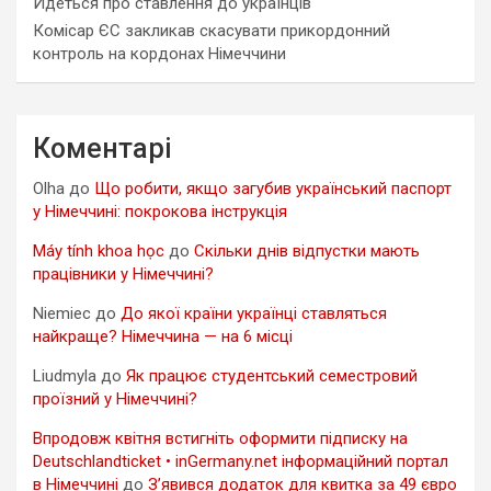
Йдеться про ставлення до українців
Комісар ЄС закликав скасувати прикордонний
контроль на кордонах Німеччини
Коментарі
Olha
до
Що робити, якщо загубив український паспорт
у Німеччині: покрокова інструкція
Máy tính khoa học
до
Скільки днів відпустки мають
працівники у Німеччині?
Niemiec
до
До якої країни українці ставляться
найкраще? Німеччина — на 6 місці
Liudmyla
до
Як працює студентський семестровий
проїзний у Німеччині?
Впродовж квітня встигніть оформити підписку на
Deutschlandticket • inGermany.net інформаційний портал
в Німеччині
до
З’явився додаток для квитка за 49 євро