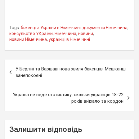
Tags:
біженці з України в Німеччині
,
документи Німеччина
,
консульство УКраїни
,
Німеччина
,
новини
,
новини Німеччина
,
українці в Німеччині
Навігація
У Берліні та Варшаві нова хвиля біженців. Мешканці
записів
занепокоєні
Україна не веде статистику, скільки українців 18-22
років виїхало за кордон
Залишити відповідь