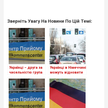
Зверніть Увагу На Новини По Цій Темі:
Українці – друга за
Українці в Німеччині
чисельністю група
можуть відновити
іноземців у ФРН
втрачене
посвідчення водія