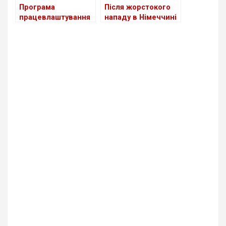
Програма
Після жорстокого
працевлаштування
нападу в Німеччині
біженців з України в
помер 18-річний
Німеччині поки
український
неефективна
баскетболіст