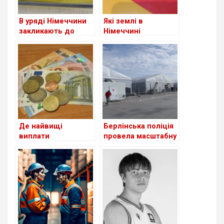
В уряді Німеччини
Які землі в
закликають до
Німеччині
скорочення виплат
приймають
для шукачів
біженців із України
притулку: чи
станом на сьогодні
стосується це
українців?
Де найвищі
Берлінська поліція
виплати
провела масштабну
українським
перевірку в центрі
біженцям серед
для біженців з
країн Європи?
України