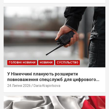
ГОЛОВНІ НОВИНИ
НОВИНИ
СУСПІЛЬСТВО
У Німеччині планують розширити
повноваження спецслужб для цифрового
стеження
24 Липня 2026
Daria Krapivtsova