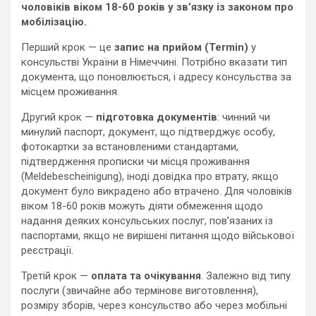
чоловіків віком 18-60 років у зв’язку із законом про
мобілізацію.
Перший крок — це
запис на прийом (Termin)
у
консульстві України в Німеччині. Потрібно вказати тип
документа, що поновлюється, і адресу консульства за
місцем проживання.
Другий крок —
підготовка документів
: чинний чи
минулий паспорт, документ, що підтверджує особу,
фотокартки за встановленими стандартами,
підтвердження прописки чи місця проживання
(Meldebescheinigung), іноді довідка про втрату, якщо
документ було викрадено або втрачено. Для чоловіків
віком 18-60 років можуть діяти обмеження щодо
надання деяких консульських послуг, пов’язаних із
паспортами, якщо не вирішені питання щодо військової
реєстрації.
Третій крок —
оплата та очікування
. Залежно від типу
послуги (звичайне або термінове виготовлення),
розміру зборів, через консульство або через мобільні