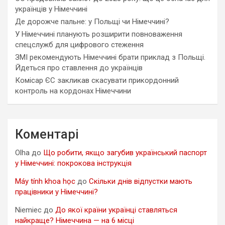
українців у Німеччині
Де дорожче пальне: у Польщі чи Німеччині?
У Німеччині планують розширити повноваження
спецслужб для цифрового стеження
ЗМІ рекомендують Німеччині брати приклад з Польщі.
Йдеться про ставлення до українців
Комісар ЄС закликав скасувати прикордонний
контроль на кордонах Німеччини
Коментарі
Olha
до
Що робити, якщо загубив український паспорт
у Німеччині: покрокова інструкція
Máy tính khoa học
до
Скільки днів відпустки мають
працівники у Німеччині?
Niemiec
до
До якої країни українці ставляться
найкраще? Німеччина — на 6 місці