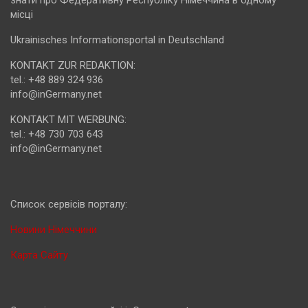
знати про Федеративну Республіку Німеччина в одному
місці
Ukrainisches Informationsportal in Deutschland
KONTAKT ZUR REDAKTION:
tel.: +48 889 324 936
info@inGermany.net
KONTAKT MIT WERBUNG:
tel.: +48 730 703 643
info@inGermany.net
Cписок сервісів порталу:
Новини Німеччини
Карта Сайту