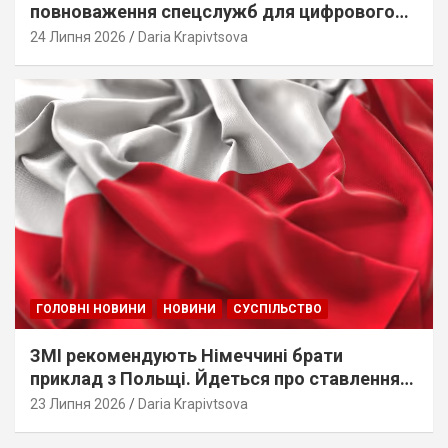
повноваження спецслужб для цифрового
стеження
24 Липня 2026
Daria Krapivtsova
ГОЛОВНІ НОВИНИ
НОВИНИ
СУСПІЛЬСТВО
ЗМІ рекомендують Німеччині брати
приклад з Польщі. Йдеться про ставлення
до українців
23 Липня 2026
Daria Krapivtsova