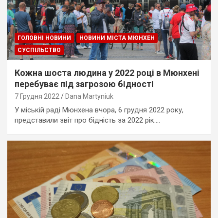
ГОЛОВНІ НОВИНИ
НОВИНИ МІСТА МЮНХЕН
СУСПІЛЬСТВО
Кожна шоста людина у 2022 році в Мюнхені
перебуває під загрозою бідності
7 Грудня 2022
Dana Martyniuk
У міській раді Мюнхена вчора, 6 грудня 2022 року,
представили звіт про бідність за 2022 рік.…