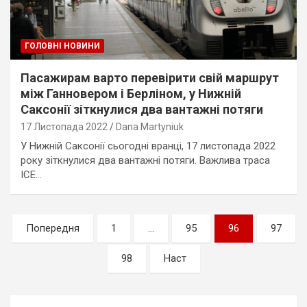
ГОЛОВНІ НОВИНИ
Пасажирам варто перевірити свій маршрут
між Ганновером і Берліном, у Нижній
Саксонії зіткнулися два вантажні потяги
17 Листопада 2022
Dana Martyniuk
У Нижній Саксонії сьогодні вранці, 17 листопада 2022
року зіткнулися два вантажні потяги. Важлива траса
ICE…
Пагінація
Попередня
1
…
95
96
97
записів
98
Наст