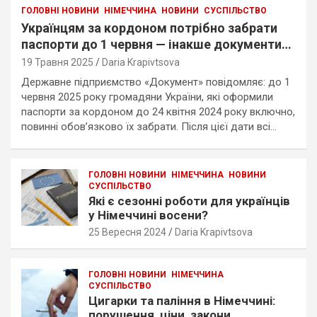
ГОЛОВНІ НОВИНИ
НІМЕЧЧИНА
НОВИНИ
СУСПІЛЬСТВО
Українцям за кордоном потрібно забрати
паспорти до 1 червня — інакше документи
повернуть в Україну
19 Травня 2025
Daria Krapivtsova
Державне підприємство «Документ» повідомляє: до 1
червня 2025 року громадяни України, які оформили
паспорти за кордоном до 24 квітня 2024 року включно,
повинні обов’язково їх забрати. Після цієї дати всі…
ГОЛОВНІ НОВИНИ
НІМЕЧЧИНА
НОВИНИ
СУСПІЛЬСТВО
Які є сезонні роботи для українців
у Німеччині восени?
25 Вересня 2024
Daria Krapivtsova
ГОЛОВНІ НОВИНИ
НІМЕЧЧИНА
СУСПІЛЬСТВО
Цигарки та паління в Німеччині:
порушення, ціни, закони