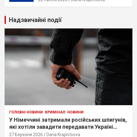
Надзвичайні події
ГОЛОВНІ НОВИНИ
КРИМІНАЛ
НОВИНИ
У Німеччині затримали російських шпигунів,
які хотіли завадити передавати Україні
дрони
27 Березня 2026
Daria Krapivtsova