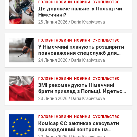
ГОЛОВНІ НОВИНИ
НОВИНИ
СУСПІЛЬСТВО
Де дорожче пальне: у Польщі чи
Німеччині?
25 Липня 2026
Daria Krapivtsova
ГОЛОВНІ НОВИНИ
НОВИНИ
СУСПІЛЬСТВО
У Німеччині планують розширити
повноваження спецслужб для
цифрового стеження
24 Липня 2026
Daria Krapivtsova
ГОЛОВНІ НОВИНИ
НОВИНИ
СУСПІЛЬСТВО
ЗМІ рекомендують Німеччині
брати приклад з Польщі. Йдеться
про ставлення до українців
23 Липня 2026
Daria Krapivtsova
ГОЛОВНІ НОВИНИ
НОВИНИ
СУСПІЛЬСТВО
Комісар ЄС закликав скасувати
прикордонний контроль на
кордонах Німеччини
22 Липня 2026
Daria Krapivtsova