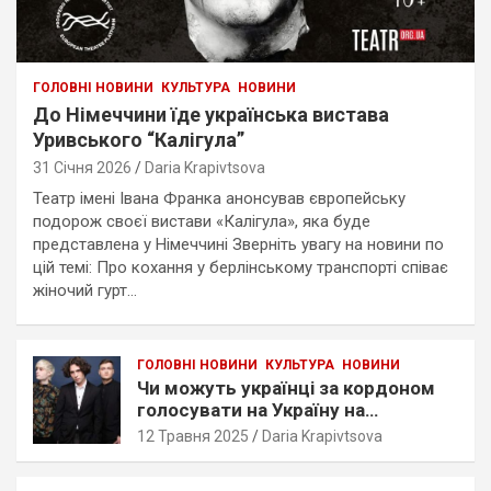
ГОЛОВНІ НОВИНИ
КУЛЬТУРА
НОВИНИ
До Німеччини їде українська вистава
Уривського “Калігула”
31 Січня 2026
Daria Krapivtsova
Театр імені Івана Франка анонсував європейську
подорож своєї вистави «Калігула», яка буде
представлена у Німеччині Зверніть увагу на новини по
цій темі: Про кохання у берлінському транспорті співає
жіночий гурт…
ГОЛОВНІ НОВИНИ
КУЛЬТУРА
НОВИНИ
Чи можуть українці за кордоном
голосувати на Україну на
Євробаченні?
12 Травня 2025
Daria Krapivtsova