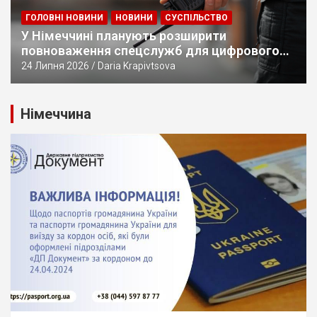
ГОЛОВНІ НОВИНИ
НОВИНИ
СУСПІЛЬСТВО
У Німеччині планують розширити
повноваження спецслужб для цифрового
стеження
24 Липня 2026
Daria Krapivtsova
Німеччина