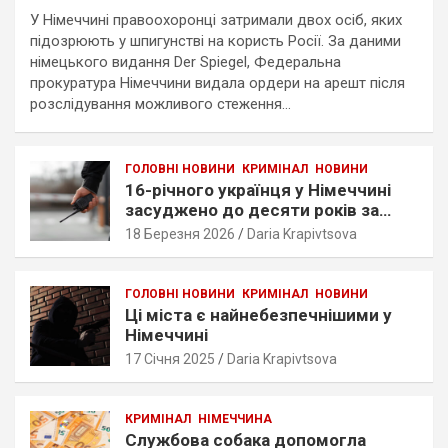
У Німеччині правоохоронці затримали двох осіб, яких
підозрюють у шпигунстві на користь Росії. За даними
німецького видання Der Spiegel, Федеральна
прокуратура Німеччини видала ордери на арешт після
розслідування можливого стеження…
ГОЛОВНІ НОВИНИ
КРИМІНАЛ
НОВИНИ
16-річного українця у Німеччині
засуджено до десяти років за
ненавмисне вбивство
18 Березня 2026
Daria Krapivtsova
ГОЛОВНІ НОВИНИ
КРИМІНАЛ
НОВИНИ
Ці міста є найнебезпечнішими у
Німеччині
17 Січня 2025
Daria Krapivtsova
КРИМІНАЛ
НІМЕЧЧИНА
Службова собака допомогла