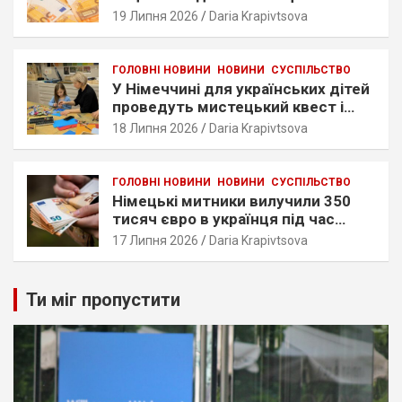
Bürgergeld?
19 Липня 2026
Daria Krapivtsova
ГОЛОВНІ НОВИНИ
НОВИНИ
СУСПІЛЬСТВО
У Німеччині для українських дітей
проведуть мистецький квест і
воркшоп із малювання. Дати та
18 Липня 2026
Daria Krapivtsova
умови
ГОЛОВНІ НОВИНИ
НОВИНИ
СУСПІЛЬСТВО
Німецькі митники вилучили 350
тисяч євро в українця під час
перевірки автобуса Штутгарт-
17 Липня 2026
Daria Krapivtsova
Варшава
Ти міг пропустити