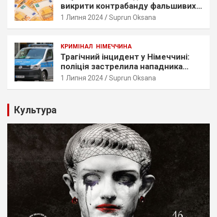
викрити контрабанду фальшивих
євро в німецькому аеропорту
1 Липня 2024
Suprun Oksana
КРИМІНАЛ
НІМЕЧЧИНА
Трагічний інцидент у Німеччині:
поліція застрелила нападника
поблизу Нюрнберга
1 Липня 2024
Suprun Oksana
Культура