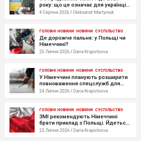
року: що це означає для українців
у Німеччині
4 Серпня 2026
Oleksandr Martyniuk
ГОЛОВНІ НОВИНИ
НОВИНИ
СУСПІЛЬСТВО
Де дорожче пальне: у Польщі чи
Німеччині?
25 Липня 2026
Daria Krapivtsova
ГОЛОВНІ НОВИНИ
НОВИНИ
СУСПІЛЬСТВО
У Німеччині планують розширити
повноваження спецслужб для
цифрового стеження
24 Липня 2026
Daria Krapivtsova
ГОЛОВНІ НОВИНИ
НОВИНИ
СУСПІЛЬСТВО
ЗМІ рекомендують Німеччині
брати приклад з Польщі. Йдеться
про ставлення до українців
23 Липня 2026
Daria Krapivtsova