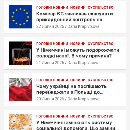
ГОЛОВНІ НОВИНИ
НОВИНИ
СУСПІЛЬСТВО
Комісар ЄС закликав скасувати
прикордонний контроль на
кордонах Німеччини
22 Липня 2026
Daria Krapivtsova
ГОЛОВНІ НОВИНИ
НОВИНИ
СУСПІЛЬСТВО
У Німеччині можуть подорожчати
солодкі напої. В чому причина?
21 Липня 2026
Daria Krapivtsova
ГОЛОВНІ НОВИНИ
НОВИНИ
СУСПІЛЬСТВО
Чому українці не поспішають
переїжджати з Польщі до
Німеччини: що показало
20 Липня 2026
Daria Krapivtsova
дослідження?
ГОЛОВНІ НОВИНИ
НОВИНИ
СУСПІЛЬСТВО
У Німеччині змінюють систему
соціальної допомоги. Що замінить