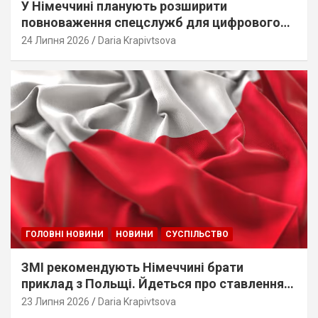
У Німеччині планують розширити
повноваження спецслужб для цифрового
стеження
24 Липня 2026
Daria Krapivtsova
ГОЛОВНІ НОВИНИ
НОВИНИ
СУСПІЛЬСТВО
ЗМІ рекомендують Німеччині брати
приклад з Польщі. Йдеться про ставлення
до українців
23 Липня 2026
Daria Krapivtsova