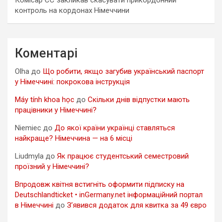
Комісар ЄС закликав скасувати прикордонний
контроль на кордонах Німеччини
Коментарі
Olha
до
Що робити, якщо загубив український паспорт
у Німеччині: покрокова інструкція
Máy tính khoa học
до
Скільки днів відпустки мають
працівники у Німеччині?
Niemiec
до
До якої країни українці ставляться
найкраще? Німеччина — на 6 місці
Liudmyla
до
Як працює студентський семестровий
проїзний у Німеччині?
Впродовж квітня встигніть оформити підписку на
Deutschlandticket • inGermany.net інформаційний портал
в Німеччині
до
З’явився додаток для квитка за 49 євро