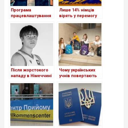
Програма
Лише 14% німців
працевлаштування
вірять у перемогу
біженців з України в
України у війні
Німеччині поки
неефективна
Після жорстокого
Чому українських
нападу в Німеччині
учнів повертають
помер 18-річний
до адаптаційних
український
класів у Німеччині:
баскетболіст
детальний аналіз