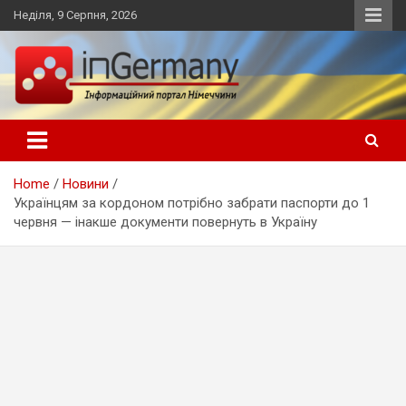
Skip
Неділя, 9 Серпня, 2026
to
content
Український інформаційний портал в Німеччині, новини
inGermany.net інформаційний
Німеччини, українці в Німеччині
портал в Німеччині
Home
Новини
Українцям за кордоном потрібно забрати паспорти до 1
червня — інакше документи повернуть в Україну