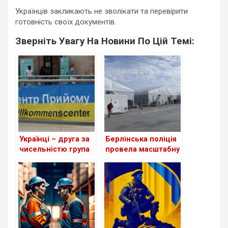
Українців закликають не зволікати та перевірити
готовність своїх документів.
Зверніть Увагу На Новини По Цій Темі:
Українці – друга за
Берлінська поліція
чисельністю група
провела масштабну
іноземців у ФРН
перевірку в центрі
для біженців з
України