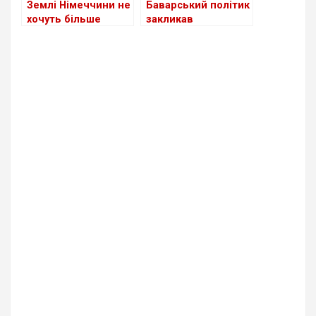
Землі Німеччини не
Баварський політик
хочуть більше
закликав
приймати
позбавляти
українських
допомоги
біженців
українських
чоловіків, що
уникають
мобілізації