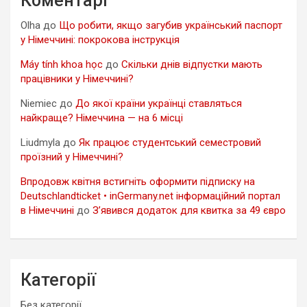
Коментарі
Olha
до
Що робити, якщо загубив український паспорт
у Німеччині: покрокова інструкція
Máy tính khoa học
до
Скільки днів відпустки мають
працівники у Німеччині?
Niemiec
до
До якої країни українці ставляться
найкраще? Німеччина — на 6 місці
Liudmyla
до
Як працює студентський семестровий
проїзний у Німеччині?
Впродовж квітня встигніть оформити підписку на
Deutschlandticket • inGermany.net інформаційний портал
в Німеччині
до
З’явився додаток для квитка за 49 євро
Категорії
Без категорії