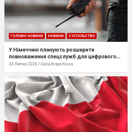
ГОЛОВНІ НОВИНИ
НОВИНИ
СУСПІЛЬСТВО
У Німеччині планують розширити
повноваження спецслужб для цифрового
стеження
24 Липня 2026
Daria Krapivtsova