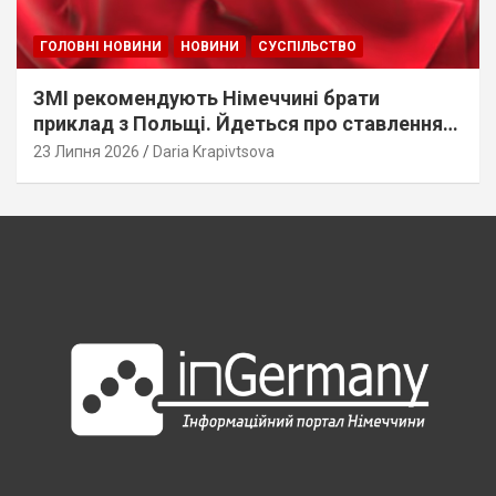
ГОЛОВНІ НОВИНИ
НОВИНИ
СУСПІЛЬСТВО
ЗМІ рекомендують Німеччині брати
приклад з Польщі. Йдеться про ставлення
до українців
23 Липня 2026
Daria Krapivtsova