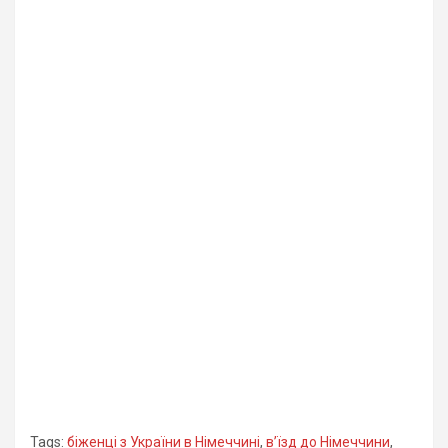
Tags:
біженці з України в Німеччині
,
вʼїзд до Німеччини
,