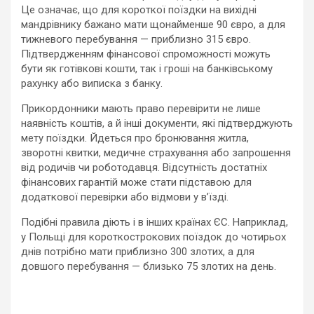
Це означає, що для короткої поїздки на вихідні
мандрівнику бажано мати щонайменше 90 євро, а для
тижневого перебування — приблизно 315 євро.
Підтвердженням фінансової спроможності можуть
бути як готівкові кошти, так і гроші на банківському
рахунку або виписка з банку.
Прикордонники мають право перевірити не лише
наявність коштів, а й інші документи, які підтверджують
мету поїздки. Йдеться про бронювання житла,
зворотні квитки, медичне страхування або запрошення
від родичів чи роботодавця. Відсутність достатніх
фінансових гарантій може стати підставою для
додаткової перевірки або відмови у в’їзді.
Подібні правила діють і в інших країнах ЄС. Наприклад,
у Польщі для короткострокових поїздок до чотирьох
днів потрібно мати приблизно 300 злотих, а для
довшого перебування — близько 75 злотих на день.