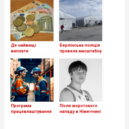
для шукачів
біженців із України
притулку: чи
станом на сьогодні
стосується це
українців?
Де найвищі
Берлінська поліція
виплати
провела масштабну
українським
перевірку в центрі
біженцям серед
для біженців з
країн Європи?
України
Програма
Після жорстокого
працевлаштування
нападу в Німеччині
біженців з України в
помер 18-річний
Німеччині поки
український
неефективна
баскетболіст