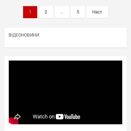
Пагінація
1
2
…
5
Наст
записів
ВІДЕОНОВИНИ