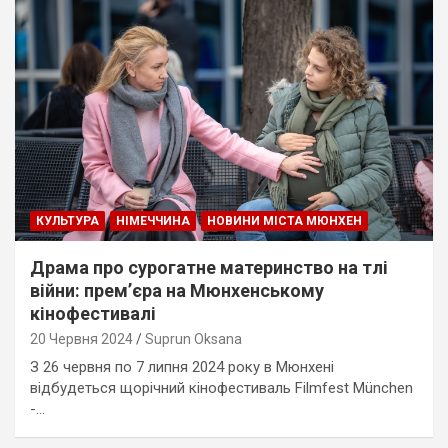
КУЛЬТУРА
НІМЕЧЧИНА
НОВИНИ МІСТА МЮНХЕН
Драма про сурогатне материнство на тлі
війни: прем’єра на Мюнхенському
кінофестивалі
20 Червня 2024
Suprun Oksana
З 26 червня по 7 липня 2024 року в Мюнхені
відбудеться щорічний кінофестиваль Filmfest München
-…