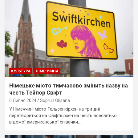
КУЛЬТУРА
НІМЕЧЧИНА
Німецьке місто тимчасово змінить назву на
честь Тейлор Свіфт
6 Липня 2024
Suprun Oksana
У Німеччині місто Гельзенкірхен на три дні
перетвориться на Свіфткірхен на честь всесвітньо
відомої американської співачки…