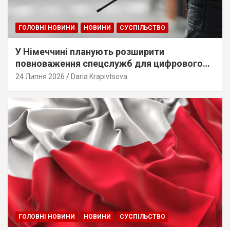
ГОЛОВНІ НОВИНИ
НОВИНИ
СУСПІЛЬСТВО
У Німеччині планують розширити
повноваження спецслужб для цифрового
стеження
24 Липня 2026
Daria Krapivtsova
ГОЛОВНІ НОВИНИ
НОВИНИ
СУСПІЛЬСТВО