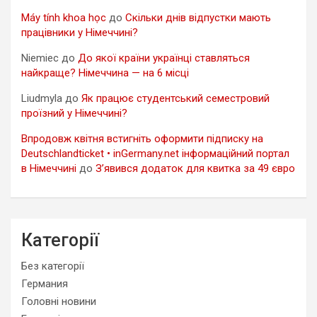
Máy tính khoa học
до
Скільки днів відпустки мають
працівники у Німеччині?
Niemiec
до
До якої країни українці ставляться
найкраще? Німеччина — на 6 місці
Liudmyla
до
Як працює студентський семестровий
проїзний у Німеччині?
Впродовж квітня встигніть оформити підписку на
Deutschlandticket • inGermany.net інформаційний портал
в Німеччині
до
З’явився додаток для квитка за 49 євро
Категорії
Без категорії
Германия
Головні новини