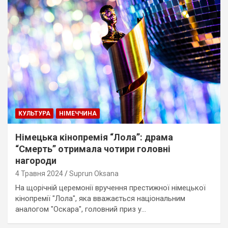
КУЛЬТУРА
НІМЕЧЧИНА
Німецька кінопремія “Лола”: драма
“Смерть” отримала чотири головні
нагороди
4 Травня 2024
Suprun Oksana
На щорічній церемонії вручення престижної німецької
кінопремії "Лола", яка вважається національним
аналогом "Оскара", головний приз у…