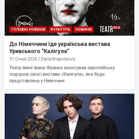
ГОЛОВНІ НОВИНИ
КУЛЬТУРА
НОВИНИ
До Німеччини їде українська вистава
Уривського “Калігула”
31 Січня 2026
Daria Krapivtsova
Театр імені Івана Франка анонсував європейську
подорож своєї вистави «Калігула», яка буде
представлена у Німеччині