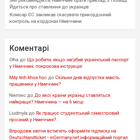
ЗМІ рекомендують Німеччині брати приклад з Польщі.
Йдеться про ставлення до українців
Комісар ЄС закликав скасувати прикордонний
контроль на кордонах Німеччини
Коментарі
Olha
до
Що робити, якщо загубив український паспорт
у Німеччині: покрокова інструкція
Máy tính khoa học
до
Скільки днів відпустки мають
працівники у Німеччині?
Niemiec
до
До якої країни українці ставляться
найкраще? Німеччина — на 6 місці
Liudmyla
до
Як працює студентський семестровий
проїзний у Німеччині?
Впродовж квітня встигніть оформити підписку на
Deutschlandticket • inGermany.net інформаційний портал