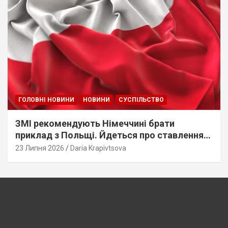
ГОЛОВНІ НОВИНИ
НОВИНИ
СУСПІЛЬСТВО
ЗМІ рекомендують Німеччині брати
приклад з Польщі. Йдеться про ставлення
до українців
23 Липня 2026
Daria Krapivtsova