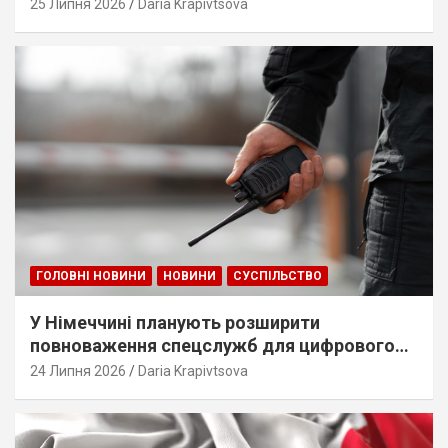
25 Липня 2026
Daria Krapivtsova
ГОЛОВНІ НОВИНИ
НОВИНИ
СУСПІЛЬСТВО
У Німеччині планують розширити
повноваження спецслужб для цифрового
стеження
24 Липня 2026
Daria Krapivtsova