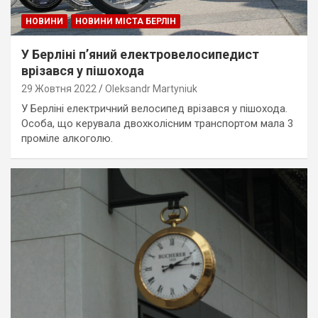
НОВИНИ
НОВИНИ МІСТА БЕРЛІН
У Берліні п’яний електровелосипедист
врізався у пішохода
29 Жовтня 2022
Oleksandr Martyniuk
У Берліні електричний велосипед врізався у пішохода.
Особа, що керувала двохколісним транспортом мала 3
проміле алкоголю.