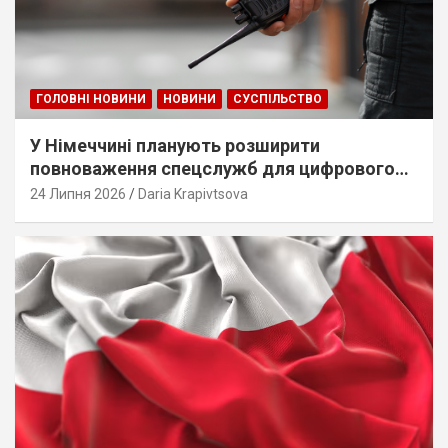
ГОЛОВНІ НОВИНИ
НОВИНИ
СУСПІЛЬСТВО
У Німеччині планують розширити
повноваження спецслужб для цифрового
стеження
24 Липня 2026
Daria Krapivtsova