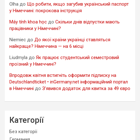
Olha
до
Що робити, якщо загубив український паспорт
у Німеччині: покрокова інструкція
Máy tính khoa học
до
Скільки днів відпустки мають
працівники у Німеччині?
Niemiec
до
До якої країни українці ставляться
найкраще? Німеччина — на 6 місці
Liudmyla
до
Як працює студентський семестровий
проїзний у Німеччині?
Впродовж квітня встигніть оформити підписку на
Deutschlandticket • inGermany.net інформаційний портал
в Німеччині
до
З’явився додаток для квитка за 49 євро
Категорії
Без категорії
Германия