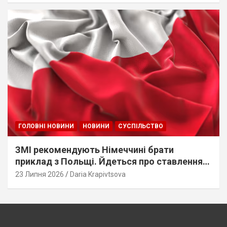
ГОЛОВНІ НОВИНИ
НОВИНИ
СУСПІЛЬСТВО
ЗМІ рекомендують Німеччині брати
приклад з Польщі. Йдеться про ставлення
до українців
23 Липня 2026
Daria Krapivtsova