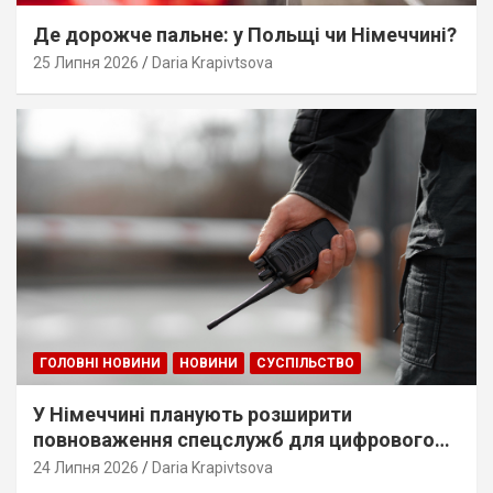
Де дорожче пальне: у Польщі чи Німеччині?
25 Липня 2026
Daria Krapivtsova
ГОЛОВНІ НОВИНИ
НОВИНИ
СУСПІЛЬСТВО
У Німеччині планують розширити
повноваження спецслужб для цифрового
стеження
24 Липня 2026
Daria Krapivtsova