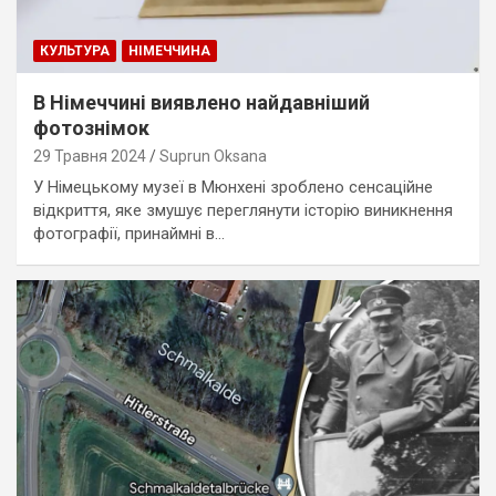
КУЛЬТУРА
НІМЕЧЧИНА
В Німеччині виявлено найдавніший
фотознімок
29 Травня 2024
Suprun Oksana
У Німецькому музеї в Мюнхені зроблено сенсаційне
відкриття, яке змушує переглянути історію виникнення
фотографії, принаймні в…