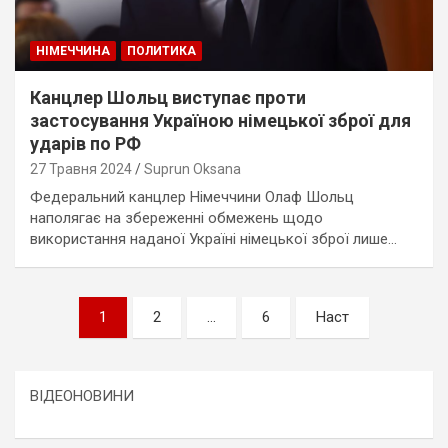
НІМЕЧЧИНА
ПОЛИТИКА
Канцлер Шольц виступає проти
застосування Україною німецької зброї для
ударів по РФ
27 Травня 2024
Suprun Oksana
Федеральний канцлер Німеччини Олаф Шольц
наполягає на збереженні обмежень щодо
використання наданої Україні німецької зброї лише…
Пагінація
1
2
…
6
Наст
записів
ВІДЕОНОВИНИ