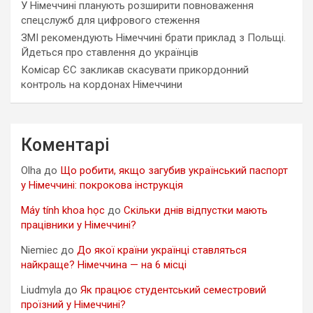
У Німеччині планують розширити повноваження
спецслужб для цифрового стеження
ЗМІ рекомендують Німеччині брати приклад з Польщі.
Йдеться про ставлення до українців
Комісар ЄС закликав скасувати прикордонний
контроль на кордонах Німеччини
Коментарі
Olha
до
Що робити, якщо загубив український паспорт
у Німеччині: покрокова інструкція
Máy tính khoa học
до
Скільки днів відпустки мають
працівники у Німеччині?
Niemiec
до
До якої країни українці ставляться
найкраще? Німеччина — на 6 місці
Liudmyla
до
Як працює студентський семестровий
проїзний у Німеччині?