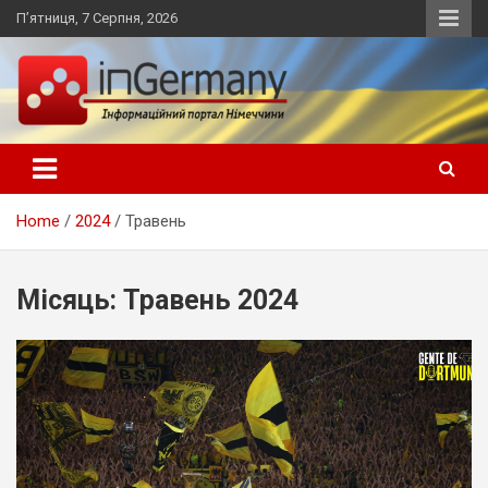
Skip
П’ятниця, 7 Серпня, 2026
to
content
Український інформаційний портал в Німеччині, новини
inGermany.net інформаційний
Німеччини, українці в Німеччині
портал в Німеччині
Home
2024
Травень
Місяць:
Травень 2024