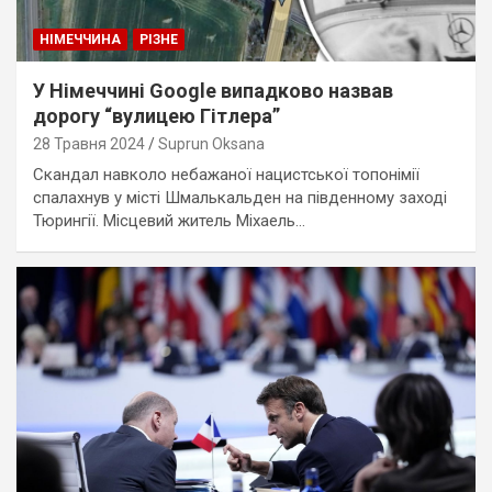
НІМЕЧЧИНА
РІЗНЕ
У Німеччині Google випадково назвав
дорогу “вулицею Гітлера”
28 Травня 2024
Suprun Oksana
Скандал навколо небажаної нацистської топонімії
спалахнув у місті Шмалькальден на південному заході
Тюрингії. Місцевий житель Міхаель…