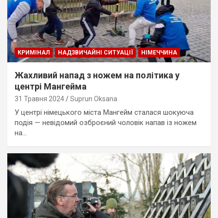
КРИМІНАЛ
НАДЗВИЧАЙНІ СИТУАЦІЇ
НІМЕЧЧИНА
Жахливий напад з ножем на політика у
центрі Мангейма
31 Травня 2024
Suprun Oksana
У центрі німецького міста Мангейм сталася шокуюча
подія — невідомий озброєний чоловік напав із ножем
на…