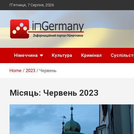
Skip
П’ятниця, 7 Серпня, 2026
to
content
Український інформаційний портал в Німеччині, новини
inGermany.net
Німеччини, українці в Німеччині
Німеччина
Культура
Кримінал
Суспільст
інформаційний
Home
2023
Червень
портал в Німеччині
Місяць:
Червень 2023