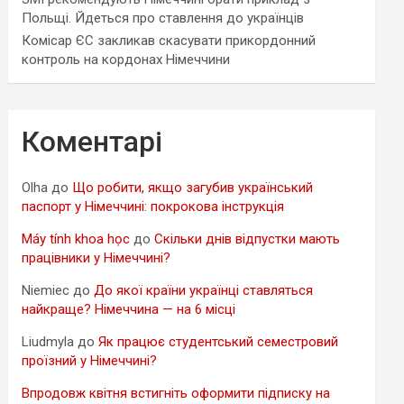
Польщі. Йдеться про ставлення до українців
Комісар ЄС закликав скасувати прикордонний
контроль на кордонах Німеччини
Коментарі
Olha
до
Що робити, якщо загубив український
паспорт у Німеччині: покрокова інструкція
Máy tính khoa học
до
Скільки днів відпустки мають
працівники у Німеччині?
Niemiec
до
До якої країни українці ставляться
найкраще? Німеччина — на 6 місці
Liudmyla
до
Як працює студентський семестровий
проїзний у Німеччині?
Впродовж квітня встигніть оформити підписку на