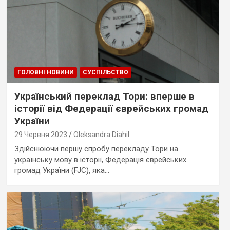
ГОЛОВНІ НОВИНИ
СУСПІЛЬСТВО
Український переклад Тори: вперше в
історії від Федерації єврейських громад
України
29 Червня 2023
Oleksandra Diahil
Здійснюючи першу спробу перекладу Тори на
українську мову в історії, Федерація єврейських
громад України (FJC), яка…