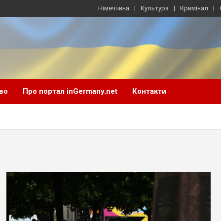
Німеччина
Культура
Кримінал
во
Про портал inGermany.net
Контакти