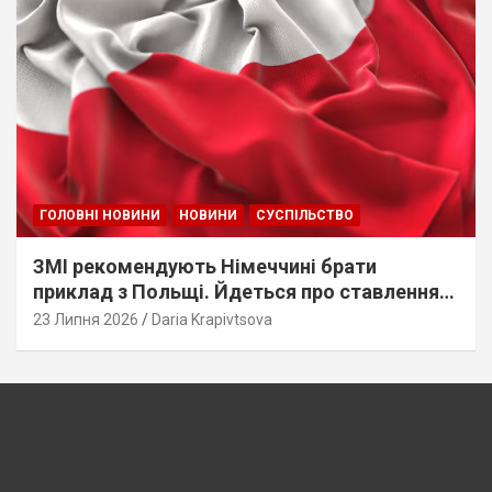
ГОЛОВНІ НОВИНИ
НОВИНИ
СУСПІЛЬСТВО
ЗМІ рекомендують Німеччині брати
приклад з Польщі. Йдеться про ставлення
до українців
23 Липня 2026
Daria Krapivtsova