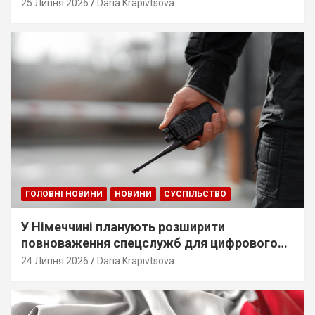
25 Липня 2026
Daria Krapivtsova
ГОЛОВНІ НОВИНИ
НОВИНИ
СУСПІЛЬСТВО
У Німеччині планують розширити
повноваження спецслужб для цифрового
стеження
24 Липня 2026
Daria Krapivtsova