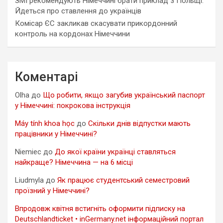
ЗМІ рекомендують Німеччині брати приклад з Польщі.
Йдеться про ставлення до українців
Комісар ЄС закликав скасувати прикордонний
контроль на кордонах Німеччини
Коментарі
Olha
до
Що робити, якщо загубив український паспорт
у Німеччині: покрокова інструкція
Máy tính khoa học
до
Скільки днів відпустки мають
працівники у Німеччині?
Niemiec
до
До якої країни українці ставляться
найкраще? Німеччина — на 6 місці
Liudmyla
до
Як працює студентський семестровий
проїзний у Німеччині?
Впродовж квітня встигніть оформити підписку на
Deutschlandticket • inGermany.net інформаційний портал