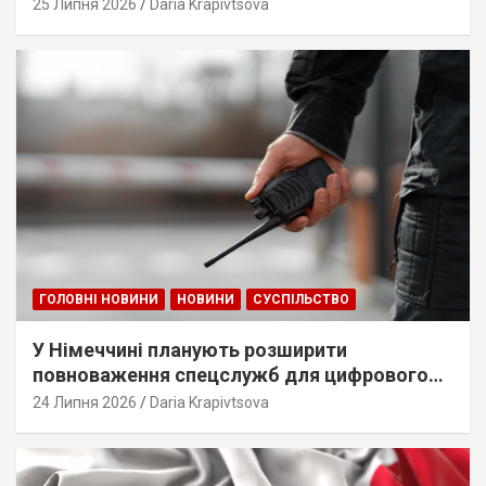
25 Липня 2026
Daria Krapivtsova
ГОЛОВНІ НОВИНИ
НОВИНИ
СУСПІЛЬСТВО
У Німеччині планують розширити
повноваження спецслужб для цифрового
стеження
24 Липня 2026
Daria Krapivtsova