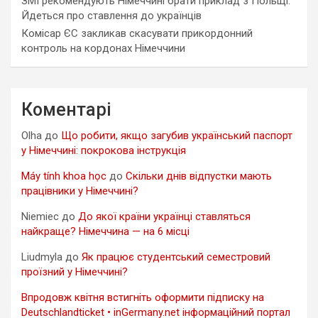
ЗМІ рекомендують Німеччині брати приклад з Польщі.
Йдеться про ставлення до українців
Комісар ЄС закликав скасувати прикордонний
контроль на кордонах Німеччини
Коментарі
Olha
до
Що робити, якщо загубив український паспорт
у Німеччині: покрокова інструкція
Máy tính khoa học
до
Скільки днів відпустки мають
працівники у Німеччині?
Niemiec
до
До якої країни українці ставляться
найкраще? Німеччина — на 6 місці
Liudmyla
до
Як працює студентський семестровий
проїзний у Німеччині?
Впродовж квітня встигніть оформити підписку на
Deutschlandticket • inGermany.net інформаційний портал