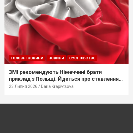
ГОЛОВНІ НОВИНИ
НОВИНИ
СУСПІЛЬСТВО
ЗМІ рекомендують Німеччині брати
приклад з Польщі. Йдеться про ставлення
до українців
23 Липня 2026
Daria Krapivtsova