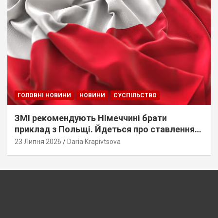
ГОЛОВНІ НОВИНИ
НОВИНИ
СУСПІЛЬСТВО
ЗМІ рекомендують Німеччині брати
приклад з Польщі. Йдеться про ставлення
до українців
23 Липня 2026
Daria Krapivtsova