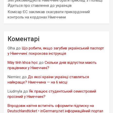
ЗМІ рекомендують Німеччині брати приклад з Польщі.
Йдеться про ставлення до українців
Комісар ЄС закликав скасувати прикордонний
контроль на кордонах Німеччини
Коментарі
Olha
до
Що робити, якщо загубив український паспорт
у Німеччині: покрокова інструкція
Máy tính khoa học
до
Скільки днів відпустки мають
працівники у Німеччині?
Niemiec
до
До якої країни українці ставляться
найкраще? Німеччина — на 6 місці
Liudmyla
до
Як працює студентський семестровий
проїзний у Німеччині?
Впродовж квітня встигніть оформити підписку на
Deutschlandticket • inGermany.net інформаційний портал