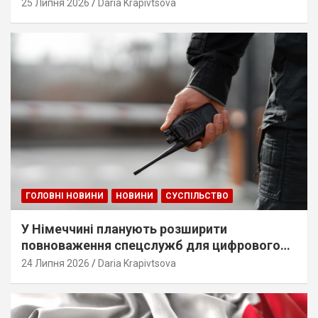
25 Липня 2026
Daria Krapivtsova
ГОЛОВНІ НОВИНИ
НОВИНИ
СУСПІЛЬСТВО
У Німеччині планують розширити
повноваження спецслужб для цифрового
стеження
24 Липня 2026
Daria Krapivtsova