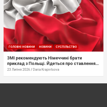
ГОЛОВНІ НОВИНИ
НОВИНИ
СУСПІЛЬСТВО
ЗМІ рекомендують Німеччині брати
приклад з Польщі. Йдеться про ставлення
до українців
23 Липня 2026
Daria Krapivtsova