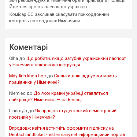
ЗМІ рекомендують Німеччині брати приклад з Польщі.
Йдеться про ставлення до українців
Комісар ЄС закликав скасувати прикордонний
контроль на кордонах Німеччини
Коментарі
Olha
до
Що робити, якщо загубив український паспорт
у Німеччині: покрокова інструкція
Máy tính khoa học
до
Скільки днів відпустки мають
працівники у Німеччині?
Niemiec
до
До якої країни українці ставляться
найкраще? Німеччина — на 6 місці
Liudmyla
до
Як працює студентський семестровий
проїзний у Німеччині?
Впродовж квітня встигніть оформити підписку на
Deutschlandticket • inGermany.net інформаційний портал