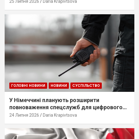
25 Липня 2026
Daria Krapivtsova
ГОЛОВНІ НОВИНИ
НОВИНИ
СУСПІЛЬСТВО
У Німеччині планують розширити
повноваження спецслужб для цифрового
стеження
24 Липня 2026
Daria Krapivtsova