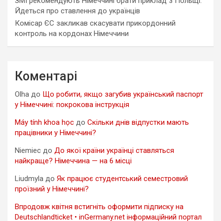
ЗМІ рекомендують Німеччині брати приклад з Польщі.
Йдеться про ставлення до українців
Комісар ЄС закликав скасувати прикордонний
контроль на кордонах Німеччини
Коментарі
Olha
до
Що робити, якщо загубив український паспорт
у Німеччині: покрокова інструкція
Máy tính khoa học
до
Скільки днів відпустки мають
працівники у Німеччині?
Niemiec
до
До якої країни українці ставляться
найкраще? Німеччина — на 6 місці
Liudmyla
до
Як працює студентський семестровий
проїзний у Німеччині?
Впродовж квітня встигніть оформити підписку на
Deutschlandticket • inGermany.net інформаційний портал