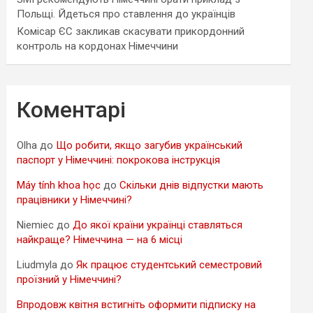
Польщі. Йдеться про ставлення до українців
Комісар ЄС закликав скасувати прикордонний
контроль на кордонах Німеччини
Коментарі
Olha
до
Що робити, якщо загубив український
паспорт у Німеччині: покрокова інструкція
Máy tính khoa học
до
Скільки днів відпустки мають
працівники у Німеччині?
Niemiec
до
До якої країни українці ставляться
найкраще? Німеччина — на 6 місці
Liudmyla
до
Як працює студентський семестровий
проїзний у Німеччині?
Впродовж квітня встигніть оформити підписку на