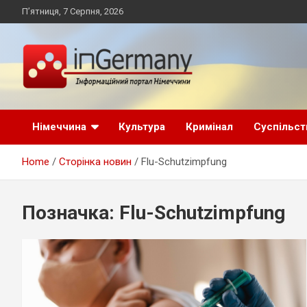
Skip
П’ятниця, 7 Серпня, 2026
to
content
Український інформаційний портал в Німеччині, новини
inGermany.net
Німеччини, українці в Німеччині
Німеччина
Культура
Кримінал
Суспільст
інформаційний
Home
Сторінка новин
Flu-Schutzimpfung
портал в Німеччині
Позначка:
Flu-Schutzimpfung