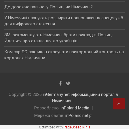
Де дорожче пальне: у Польщі чи Німеччині?
У Німеччині планують розширити повноваження спецслужб
для цифрового стеження
ЗМІ рекомендують Німеччині брати приклад з Польщі.
Йдеться про ставлення до українців
Комісар ЄС закликав скасувати прикордонний контроль на
кордонах Німеччини
Copyright © 2026
inGermany.net інформаційний портал в
Німеччині
Розроблено:
inPoland Media
Мережа сайтів:
inPoland.net.pl
Optimized with
PageSpeed Ninja