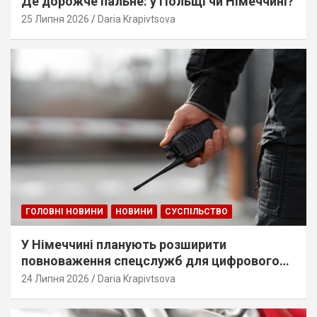
Де дорожче пальне: у Польщі чи Німеччині?
25 Липня 2026
Daria Krapivtsova
ГОЛОВНІ НОВИНИ
НОВИНИ
СУСПІЛЬСТВО
У Німеччині планують розширити
повноваження спецслужб для цифрового
стеження
24 Липня 2026
Daria Krapivtsova