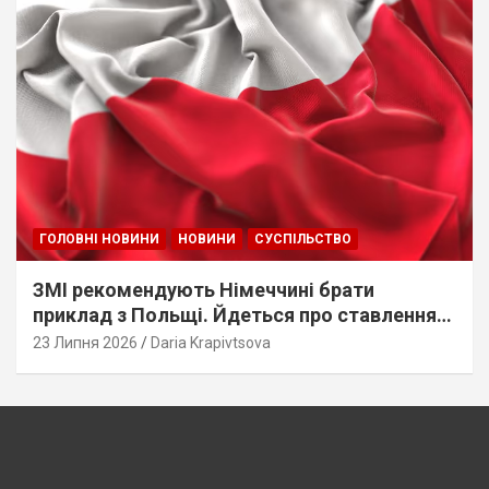
ГОЛОВНІ НОВИНИ
НОВИНИ
СУСПІЛЬСТВО
ЗМІ рекомендують Німеччині брати
приклад з Польщі. Йдеться про ставлення
до українців
23 Липня 2026
Daria Krapivtsova