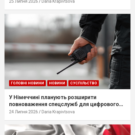
25 Липня 2026
Daria Krapivtsova
ГОЛОВНІ НОВИНИ
НОВИНИ
СУСПІЛЬСТВО
У Німеччині планують розширити
повноваження спецслужб для цифрового
стеження
24 Липня 2026
Daria Krapivtsova