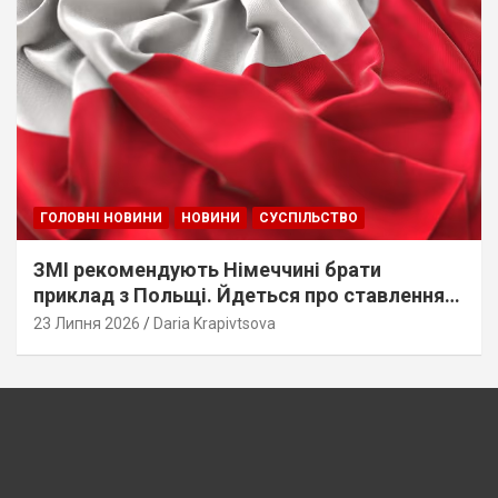
ГОЛОВНІ НОВИНИ
НОВИНИ
СУСПІЛЬСТВО
ЗМІ рекомендують Німеччині брати
приклад з Польщі. Йдеться про ставлення
до українців
23 Липня 2026
Daria Krapivtsova