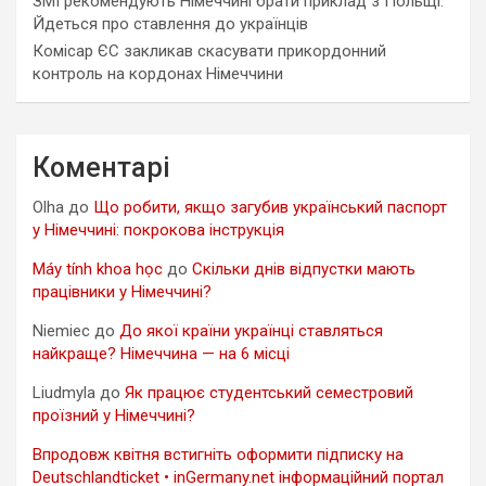
ЗМІ рекомендують Німеччині брати приклад з Польщі.
Йдеться про ставлення до українців
Комісар ЄС закликав скасувати прикордонний
контроль на кордонах Німеччини
Коментарі
Olha
до
Що робити, якщо загубив український паспорт
у Німеччині: покрокова інструкція
Máy tính khoa học
до
Скільки днів відпустки мають
працівники у Німеччині?
Niemiec
до
До якої країни українці ставляться
найкраще? Німеччина — на 6 місці
Liudmyla
до
Як працює студентський семестровий
проїзний у Німеччині?
Впродовж квітня встигніть оформити підписку на
Deutschlandticket • inGermany.net інформаційний портал