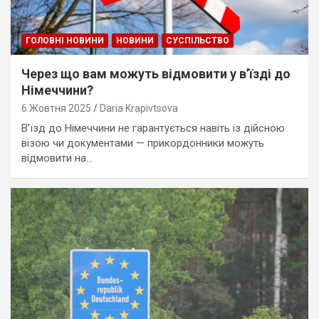
ГОЛОВНІ НОВИНИ
НОВИНИ
СУСПІЛЬСТВО
Через що вам можуть відмовити у вʼїзді до
Німеччини?
6 Жовтня 2025
Daria Krapivtsova
В’їзд до Німеччини не гарантується навіть із дійсною
візою чи документами — прикордонники можуть
відмовити на…