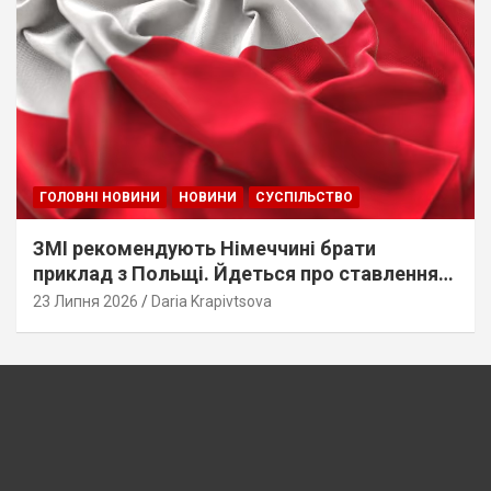
ГОЛОВНІ НОВИНИ
НОВИНИ
СУСПІЛЬСТВО
ЗМІ рекомендують Німеччині брати
приклад з Польщі. Йдеться про ставлення
до українців
23 Липня 2026
Daria Krapivtsova