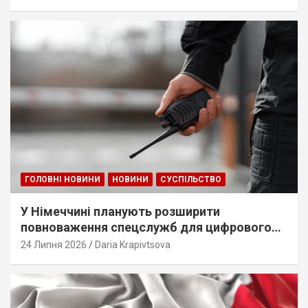
ГОЛОВНІ НОВИНИ
НОВИНИ
СУСПІЛЬСТВО
У Німеччині планують розширити
повноваження спецслужб для цифрового
стеження
24 Липня 2026
Daria Krapivtsova