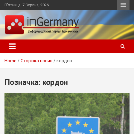
Skip
П’ятниця, 7 Серпня, 2026
to
content
Український інформаційний портал в Німеччині, новини
inGermany.net інформаційний
Німеччини, українці в Німеччині
портал в Німеччині
Home
Сторінка новин
кордон
Позначка:
кордон