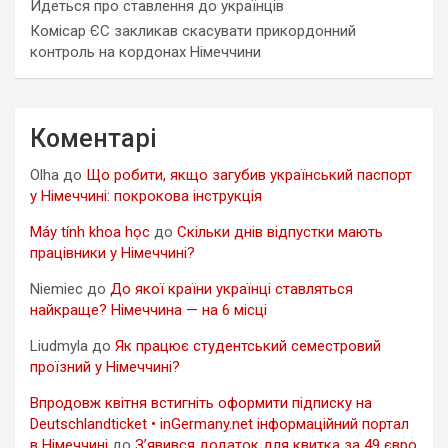
Йдеться про ставлення до українців
Комісар ЄС закликав скасувати прикордонний
контроль на кордонах Німеччини
Коментарі
Olha
до
Що робити, якщо загубив український паспорт
у Німеччині: покрокова інструкція
Máy tính khoa học
до
Скільки днів відпустки мають
працівники у Німеччині?
Niemiec
до
До якої країни українці ставляться
найкраще? Німеччина — на 6 місці
Liudmyla
до
Як працює студентський семестровий
проїзний у Німеччині?
Впродовж квітня встигніть оформити підписку на
Deutschlandticket • inGermany.net інформаційний портал
в Німеччині
до
З’явився додаток для квитка за 49 євро