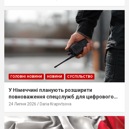
ГОЛОВНІ НОВИНИ
НОВИНИ
СУСПІЛЬСТВО
У Німеччині планують розширити
повноваження спецслужб для цифрового
стеження
24 Липня 2026
Daria Krapivtsova