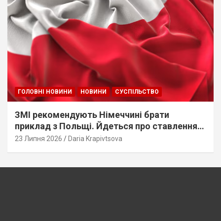
ГОЛОВНІ НОВИНИ
НОВИНИ
СУСПІЛЬСТВО
ЗМІ рекомендують Німеччині брати
приклад з Польщі. Йдеться про ставлення
до українців
23 Липня 2026
Daria Krapivtsova