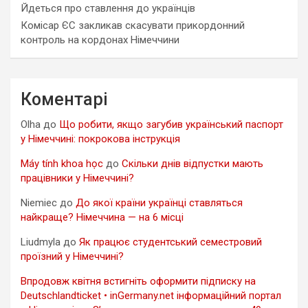
Йдеться про ставлення до українців
Комісар ЄС закликав скасувати прикордонний
контроль на кордонах Німеччини
Коментарі
Olha
до
Що робити, якщо загубив український паспорт
у Німеччині: покрокова інструкція
Máy tính khoa học
до
Скільки днів відпустки мають
працівники у Німеччині?
Niemiec
до
До якої країни українці ставляться
найкраще? Німеччина — на 6 місці
Liudmyla
до
Як працює студентський семестровий
проїзний у Німеччині?
Впродовж квітня встигніть оформити підписку на
Deutschlandticket • inGermany.net інформаційний портал