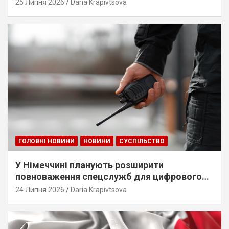
25 Липня 2026
Daria Krapivtsova
ГОЛОВНІ НОВИНИ
НОВИНИ
СУСПІЛЬСТВО
У Німеччині планують розширити
повноваження спецслужб для цифрового
стеження
24 Липня 2026
Daria Krapivtsova