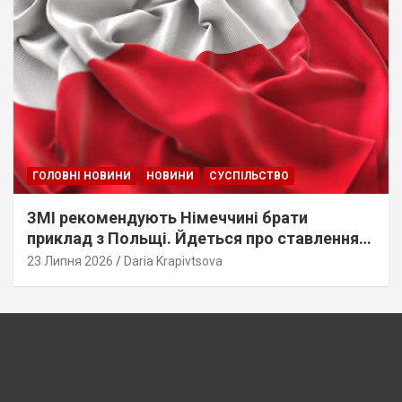
ГОЛОВНІ НОВИНИ
НОВИНИ
СУСПІЛЬСТВО
ЗМІ рекомендують Німеччині брати
приклад з Польщі. Йдеться про ставлення
до українців
23 Липня 2026
Daria Krapivtsova