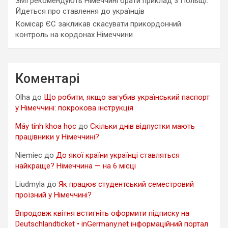
ЗМІ рекомендують Німеччині брати приклад з Польщі.
Йдеться про ставлення до українців
Комісар ЄС закликав скасувати прикордонний
контроль на кордонах Німеччини
Коментарі
Olha
до
Що робити, якщо загубив український паспорт
у Німеччині: покрокова інструкція
Máy tính khoa học
до
Скільки днів відпустки мають
працівники у Німеччині?
Niemiec
до
До якої країни українці ставляться
найкраще? Німеччина — на 6 місці
Liudmyla
до
Як працює студентський семестровий
проїзний у Німеччині?
Впродовж квітня встигніть оформити підписку на
Deutschlandticket • inGermany.net інформаційний портал