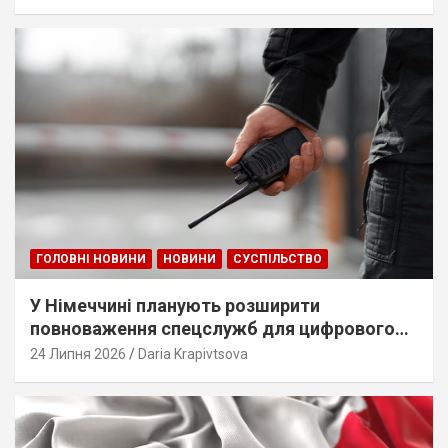
ГОЛОВНІ НОВИНИ
НОВИНИ
СУСПІЛЬСТВО
У Німеччині планують розширити
повноваження спецслужб для цифрового
стеження
24 Липня 2026
Daria Krapivtsova