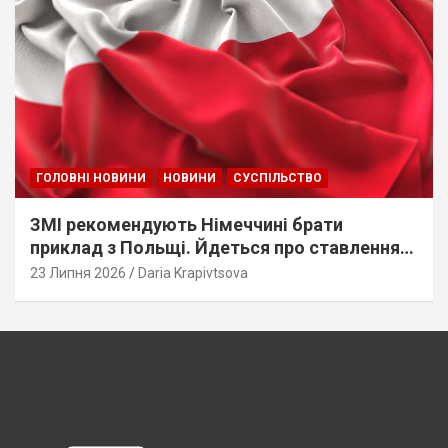
ГОЛОВНІ НОВИНИ
НОВИНИ
СУСПІЛЬСТВО
ЗМІ рекомендують Німеччині брати
приклад з Польщі. Йдеться про ставлення
до українців
23 Липня 2026
Daria Krapivtsova