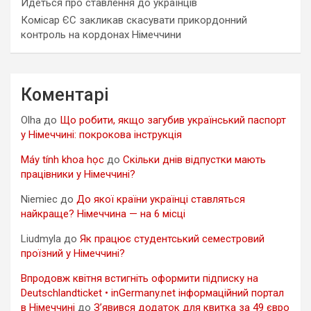
Йдеться про ставлення до українців
Комісар ЄС закликав скасувати прикордонний
контроль на кордонах Німеччини
Коментарі
Olha
до
Що робити, якщо загубив український паспорт
у Німеччині: покрокова інструкція
Máy tính khoa học
до
Скільки днів відпустки мають
працівники у Німеччині?
Niemiec
до
До якої країни українці ставляться
найкраще? Німеччина — на 6 місці
Liudmyla
до
Як працює студентський семестровий
проїзний у Німеччині?
Впродовж квітня встигніть оформити підписку на
Deutschlandticket • inGermany.net інформаційний портал
в Німеччині
до
З’явився додаток для квитка за 49 євро