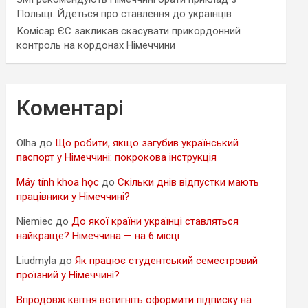
Польщі. Йдеться про ставлення до українців
Комісар ЄС закликав скасувати прикордонний
контроль на кордонах Німеччини
Коментарі
Olha
до
Що робити, якщо загубив український
паспорт у Німеччині: покрокова інструкція
Máy tính khoa học
до
Скільки днів відпустки мають
працівники у Німеччині?
Niemiec
до
До якої країни українці ставляться
найкраще? Німеччина — на 6 місці
Liudmyla
до
Як працює студентський семестровий
проїзний у Німеччині?
Впродовж квітня встигніть оформити підписку на