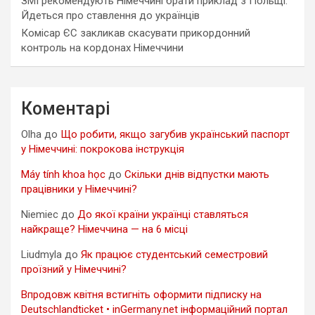
ЗМІ рекомендують Німеччині брати приклад з Польщі.
Йдеться про ставлення до українців
Комісар ЄС закликав скасувати прикордонний
контроль на кордонах Німеччини
Коментарі
Olha
до
Що робити, якщо загубив український паспорт
у Німеччині: покрокова інструкція
Máy tính khoa học
до
Скільки днів відпустки мають
працівники у Німеччині?
Niemiec
до
До якої країни українці ставляться
найкраще? Німеччина — на 6 місці
Liudmyla
до
Як працює студентський семестровий
проїзний у Німеччині?
Впродовж квітня встигніть оформити підписку на
Deutschlandticket • inGermany.net інформаційний портал