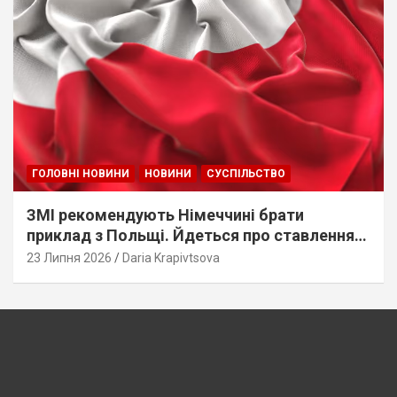
ГОЛОВНІ НОВИНИ
НОВИНИ
СУСПІЛЬСТВО
ЗМІ рекомендують Німеччині брати
приклад з Польщі. Йдеться про ставлення
до українців
23 Липня 2026
Daria Krapivtsova