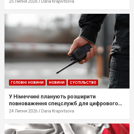
25 Липня 2026
Daria Krapivtsova
ГОЛОВНІ НОВИНИ
НОВИНИ
СУСПІЛЬСТВО
У Німеччині планують розширити
повноваження спецслужб для цифрового
стеження
24 Липня 2026
Daria Krapivtsova