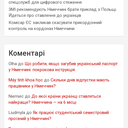
спецслужб для цифрового стеження
ЗМІ рекомендують Німеччині брати приклад з Польщі.
Йдеться про ставлення до українців
Комісар ЄС закликав скасувати прикордонний
контроль на кордонах Німеччини
Коментарі
Olha
до
Що робити, якщо загубив український паспорт
у Німеччині: покрокова інструкція
Máy tính khoa học
до
Скільки днів відпустки мають
працівники у Німеччині?
Niemiec
до
До якої країни українці ставляться
найкраще? Німеччина — на 6 місці
Liudmyla
до
Як працює студентський семестровий
проїзний у Німеччині?