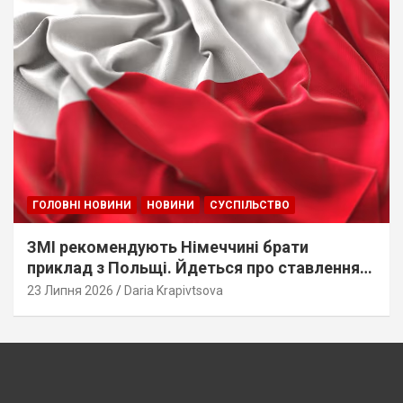
ГОЛОВНІ НОВИНИ
НОВИНИ
СУСПІЛЬСТВО
ЗМІ рекомендують Німеччині брати
приклад з Польщі. Йдеться про ставлення
до українців
23 Липня 2026
Daria Krapivtsova