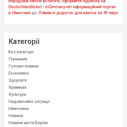
Впродовж квітня встигніть оформити підписку на
Deutschlandticket • inGermany.net інформаційний портал
в Німеччині
до
З’явився додаток для квитка за 49 євро
Категорії
Без категорії
Германия
Головні новини
Економіка
Здоров'я
Кримінал
Культура
Надзвичайні ситуації
Німеччина
Новини
Новини міста Берлін