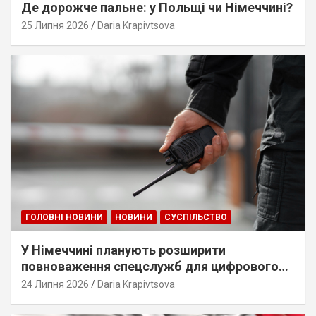
Де дорожче пальне: у Польщі чи Німеччині?
25 Липня 2026
Daria Krapivtsova
ГОЛОВНІ НОВИНИ
НОВИНИ
СУСПІЛЬСТВО
У Німеччині планують розширити
повноваження спецслужб для цифрового
стеження
24 Липня 2026
Daria Krapivtsova