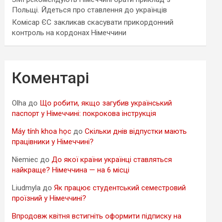
Польщі. Йдеться про ставлення до українців
Комісар ЄС закликав скасувати прикордонний
контроль на кордонах Німеччини
Коментарі
Olha
до
Що робити, якщо загубив український
паспорт у Німеччині: покрокова інструкція
Máy tính khoa học
до
Скільки днів відпустки мають
працівники у Німеччині?
Niemiec
до
До якої країни українці ставляться
найкраще? Німеччина — на 6 місці
Liudmyla
до
Як працює студентський семестровий
проїзний у Німеччині?
Впродовж квітня встигніть оформити підписку на