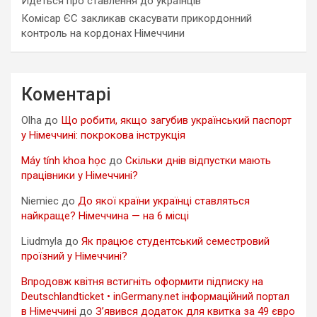
Йдеться про ставлення до українців
Комісар ЄС закликав скасувати прикордонний
контроль на кордонах Німеччини
Коментарі
Olha
до
Що робити, якщо загубив український паспорт
у Німеччині: покрокова інструкція
Máy tính khoa học
до
Скільки днів відпустки мають
працівники у Німеччині?
Niemiec
до
До якої країни українці ставляться
найкраще? Німеччина — на 6 місці
Liudmyla
до
Як працює студентський семестровий
проїзний у Німеччині?
Впродовж квітня встигніть оформити підписку на
Deutschlandticket • inGermany.net інформаційний портал
в Німеччині
до
З’явився додаток для квитка за 49 євро