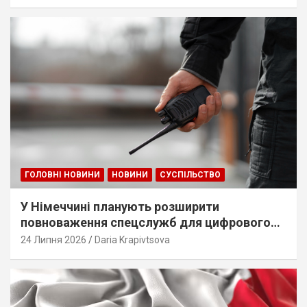
ГОЛОВНІ НОВИНИ
НОВИНИ
СУСПІЛЬСТВО
У Німеччині планують розширити
повноваження спецслужб для цифрового
стеження
24 Липня 2026
Daria Krapivtsova