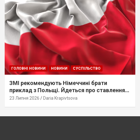
ГОЛОВНІ НОВИНИ
НОВИНИ
СУСПІЛЬСТВО
ЗМІ рекомендують Німеччині брати
приклад з Польщі. Йдеться про ставлення
до українців
23 Липня 2026
Daria Krapivtsova