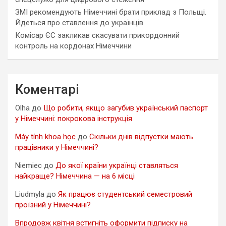
ЗМІ рекомендують Німеччині брати приклад з Польщі.
Йдеться про ставлення до українців
Комісар ЄС закликав скасувати прикордонний
контроль на кордонах Німеччини
Коментарі
Olha
до
Що робити, якщо загубив український паспорт
у Німеччині: покрокова інструкція
Máy tính khoa học
до
Скільки днів відпустки мають
працівники у Німеччині?
Niemiec
до
До якої країни українці ставляться
найкраще? Німеччина — на 6 місці
Liudmyla
до
Як працює студентський семестровий
проїзний у Німеччині?
Впродовж квітня встигніть оформити підписку на