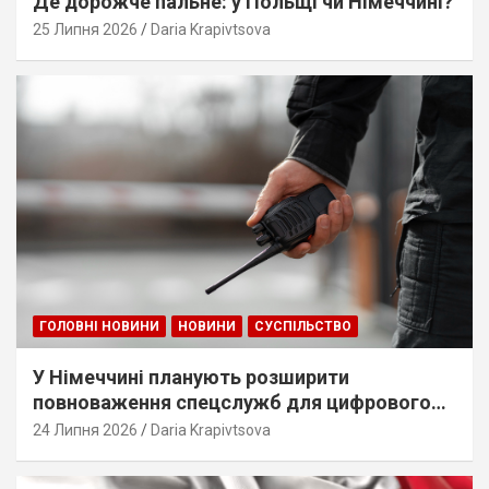
Де дорожче пальне: у Польщі чи Німеччині?
25 Липня 2026
Daria Krapivtsova
ГОЛОВНІ НОВИНИ
НОВИНИ
СУСПІЛЬСТВО
У Німеччині планують розширити
повноваження спецслужб для цифрового
стеження
24 Липня 2026
Daria Krapivtsova