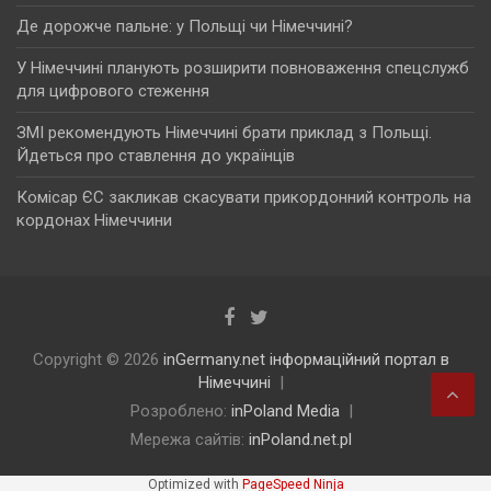
Де дорожче пальне: у Польщі чи Німеччині?
У Німеччині планують розширити повноваження спецслужб
для цифрового стеження
ЗМІ рекомендують Німеччині брати приклад з Польщі.
Йдеться про ставлення до українців
Комісар ЄС закликав скасувати прикордонний контроль на
кордонах Німеччини
Copyright © 2026
inGermany.net інформаційний портал в
Німеччині
Розроблено:
inPoland Media
Мережа сайтів:
inPoland.net.pl
Optimized with
PageSpeed Ninja