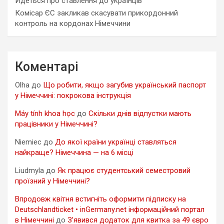
Йдеться про ставлення до українців
Комісар ЄС закликав скасувати прикордонний
контроль на кордонах Німеччини
Коментарі
Olha
до
Що робити, якщо загубив український паспорт
у Німеччині: покрокова інструкція
Máy tính khoa học
до
Скільки днів відпустки мають
працівники у Німеччині?
Niemiec
до
До якої країни українці ставляться
найкраще? Німеччина — на 6 місці
Liudmyla
до
Як працює студентський семестровий
проїзний у Німеччині?
Впродовж квітня встигніть оформити підписку на
Deutschlandticket • inGermany.net інформаційний портал
в Німеччині
до
З’явився додаток для квитка за 49 євро