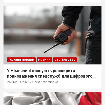
ГОЛОВНІ НОВИНИ
НОВИНИ
СУСПІЛЬСТВО
У Німеччині планують розширити
повноваження спецслужб для цифрового
стеження
24 Липня 2026
Daria Krapivtsova