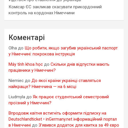
Комісар ЄС закликав скасувати прикордонний
контроль на кордонах Німеччини
Коментарі
Olha
до
Що робити, якщо загубив український паспорт
у Німеччині: покрокова інструкція
Máy tính khoa học
до
Скільки днів відпустки мають
працівники у Німеччині?
Niemiec
до
До якої країни українці ставляться
найкраще? Німеччина — на 6 місці
Liudmyla
до
Як працює студентський семестровий
проїзний у Німеччині?
Впродовж квітня встигніть оформити підписку на
Deutschlandticket • inGermany.net інформаційний портал
в Німеччині
до
З’явився додаток для квитка за 49 євро