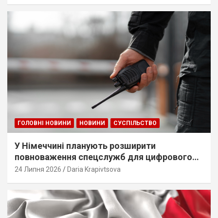
ГОЛОВНІ НОВИНИ
НОВИНИ
СУСПІЛЬСТВО
У Німеччині планують розширити
повноваження спецслужб для цифрового
стеження
24 Липня 2026
Daria Krapivtsova