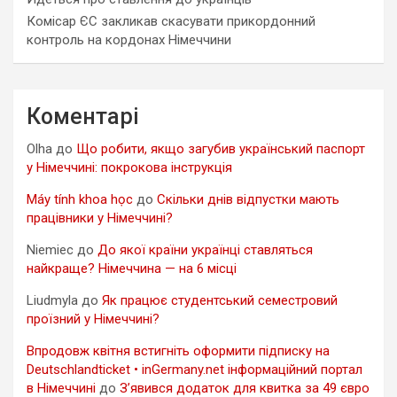
Комісар ЄС закликав скасувати прикордонний
контроль на кордонах Німеччини
Коментарі
Olha
до
Що робити, якщо загубив український паспорт
у Німеччині: покрокова інструкція
Máy tính khoa học
до
Скільки днів відпустки мають
працівники у Німеччині?
Niemiec
до
До якої країни українці ставляться
найкраще? Німеччина — на 6 місці
Liudmyla
до
Як працює студентський семестровий
проїзний у Німеччині?
Впродовж квітня встигніть оформити підписку на
Deutschlandticket • inGermany.net інформаційний портал
в Німеччині
до
З’явився додаток для квитка за 49 євро