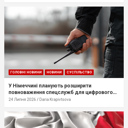
ГОЛОВНІ НОВИНИ
НОВИНИ
СУСПІЛЬСТВО
У Німеччині планують розширити
повноваження спецслужб для цифрового
стеження
24 Липня 2026
Daria Krapivtsova