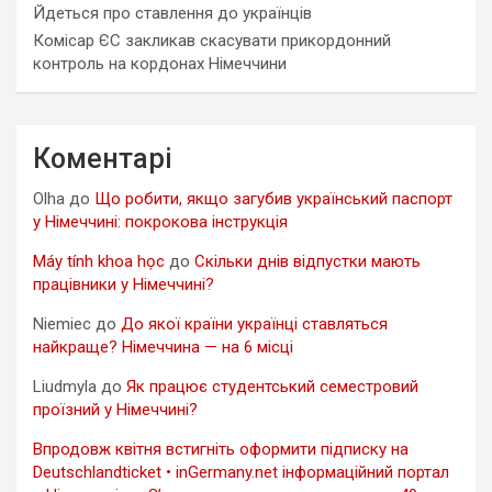
Йдеться про ставлення до українців
Комісар ЄС закликав скасувати прикордонний
контроль на кордонах Німеччини
Коментарі
Olha
до
Що робити, якщо загубив український паспорт
у Німеччині: покрокова інструкція
Máy tính khoa học
до
Скільки днів відпустки мають
працівники у Німеччині?
Niemiec
до
До якої країни українці ставляться
найкраще? Німеччина — на 6 місці
Liudmyla
до
Як працює студентський семестровий
проїзний у Німеччині?
Впродовж квітня встигніть оформити підписку на
Deutschlandticket • inGermany.net інформаційний портал