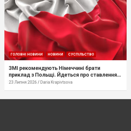
ГОЛОВНІ НОВИНИ
НОВИНИ
СУСПІЛЬСТВО
ЗМІ рекомендують Німеччині брати
приклад з Польщі. Йдеться про ставлення
до українців
23 Липня 2026
Daria Krapivtsova