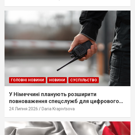
ГОЛОВНІ НОВИНИ
НОВИНИ
СУСПІЛЬСТВО
У Німеччині планують розширити
повноваження спецслужб для цифрового
стеження
24 Липня 2026
Daria Krapivtsova