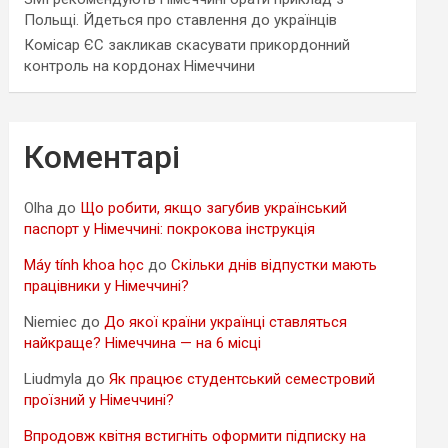
Польщі. Йдеться про ставлення до українців
Комісар ЄС закликав скасувати прикордонний
контроль на кордонах Німеччини
Коментарі
Olha
до
Що робити, якщо загубив український
паспорт у Німеччині: покрокова інструкція
Máy tính khoa học
до
Скільки днів відпустки мають
працівники у Німеччині?
Niemiec
до
До якої країни українці ставляться
найкраще? Німеччина — на 6 місці
Liudmyla
до
Як працює студентський семестровий
проїзний у Німеччині?
Впродовж квітня встигніть оформити підписку на