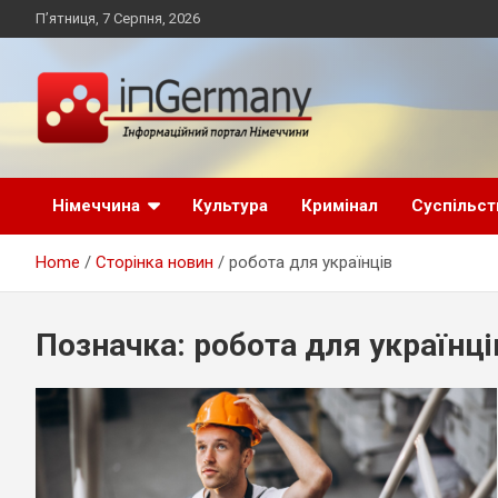
Skip
П’ятниця, 7 Серпня, 2026
to
content
Український інформаційний портал в Німеччині, новини
inGermany.net
Німеччини, українці в Німеччині
Німеччина
Культура
Кримінал
Суспільст
інформаційний
Home
Сторінка новин
робота для українців
портал в Німеччині
Позначка:
робота для українці