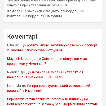
ЗМІ рекомендують Німеччині брати приклад з Польщі.
Йдеться про ставлення до українців
Комісар ЄС закликав скасувати прикордонний
контроль на кордонах Німеччини
Коментарі
Olha
до
Що робити, якщо загубив український паспорт
у Німеччині: покрокова інструкція
Máy tính khoa học
до
Скільки днів відпустки мають
працівники у Німеччині?
Niemiec
до
До якої країни українці ставляться
найкраще? Німеччина — на 6 місці
Liudmyla
до
Як працює студентський семестровий
проїзний у Німеччині?
Впродовж квітня встигніть оформити підписку на
Deutschlandticket • inGermany.net інформаційний портал