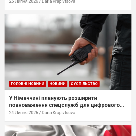
25 Липня 2026
Daria Krapivtsova
ГОЛОВНІ НОВИНИ
НОВИНИ
СУСПІЛЬСТВО
У Німеччині планують розширити
повноваження спецслужб для цифрового
стеження
24 Липня 2026
Daria Krapivtsova