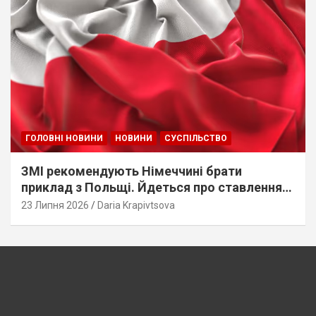
ГОЛОВНІ НОВИНИ
НОВИНИ
СУСПІЛЬСТВО
ЗМІ рекомендують Німеччині брати
приклад з Польщі. Йдеться про ставлення
до українців
23 Липня 2026
Daria Krapivtsova