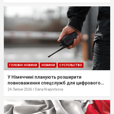
ГОЛОВНІ НОВИНИ
НОВИНИ
СУСПІЛЬСТВО
У Німеччині планують розширити
повноваження спецслужб для цифрового
стеження
24 Липня 2026
Daria Krapivtsova