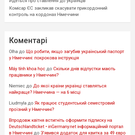
Йдеться про ставлення до українців
Комісар ЄС закликав скасувати прикордонний
контроль на кордонах Німеччини
Коментарі
Olha
до
Що робити, якщо загубив український паспорт
у Німеччині: покрокова інструкція
Máy tính khoa học
до
Скільки днів відпустки мають
працівники у Німеччині?
Niemiec
до
До якої країни українці ставляться
найкраще? Німеччина — на 6 місці
Liudmyla
до
Як працює студентський семестровий
проїзний у Німеччині?
Впродовж квітня встигніть оформити підписку на
Deutschlandticket • inGermany.net інформаційний портал
в Німеччині
до
З’явився додаток для квитка за 49 євро