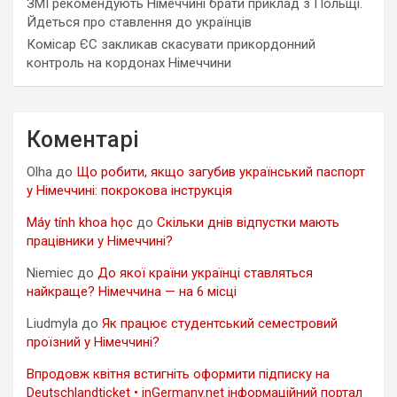
ЗМІ рекомендують Німеччині брати приклад з Польщі.
Йдеться про ставлення до українців
Комісар ЄС закликав скасувати прикордонний
контроль на кордонах Німеччини
Коментарі
Olha
до
Що робити, якщо загубив український паспорт
у Німеччині: покрокова інструкція
Máy tính khoa học
до
Скільки днів відпустки мають
працівники у Німеччині?
Niemiec
до
До якої країни українці ставляться
найкраще? Німеччина — на 6 місці
Liudmyla
до
Як працює студентський семестровий
проїзний у Німеччині?
Впродовж квітня встигніть оформити підписку на
Deutschlandticket • inGermany.net інформаційний портал