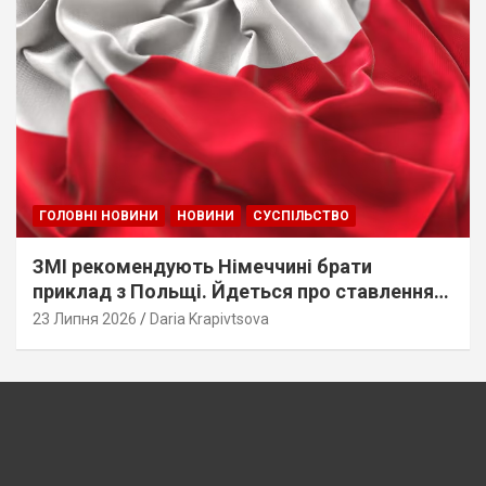
ГОЛОВНІ НОВИНИ
НОВИНИ
СУСПІЛЬСТВО
ЗМІ рекомендують Німеччині брати
приклад з Польщі. Йдеться про ставлення
до українців
23 Липня 2026
Daria Krapivtsova