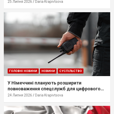
25 Липня 2026
Daria Krapivtsova
ГОЛОВНІ НОВИНИ
НОВИНИ
СУСПІЛЬСТВО
У Німеччині планують розширити
повноваження спецслужб для цифрового
стеження
24 Липня 2026
Daria Krapivtsova