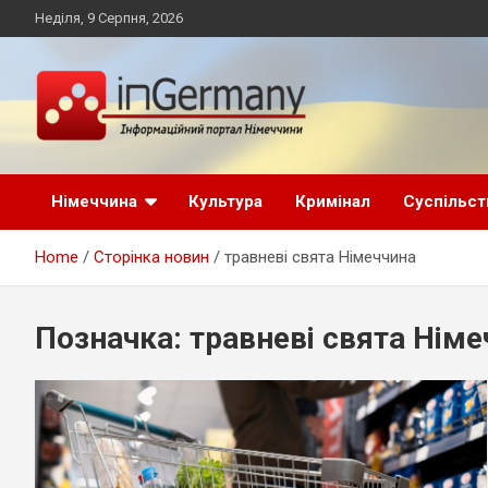
Skip
Неділя, 9 Серпня, 2026
to
content
Український інформаційний портал в Німеччині, новини
inGermany.net
Німеччини, українці в Німеччині
Німеччина
Культура
Кримінал
Суспільст
інформаційний
Home
Сторінка новин
травневі свята Німеччина
портал в Німеччині
Позначка:
травневі свята Німе