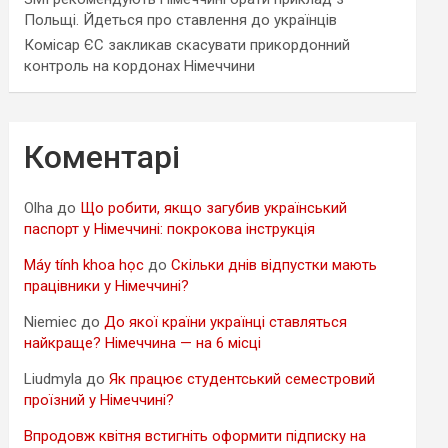
Польщі. Йдеться про ставлення до українців
Комісар ЄС закликав скасувати прикордонний
контроль на кордонах Німеччини
Коментарі
Olha
до
Що робити, якщо загубив український
паспорт у Німеччині: покрокова інструкція
Máy tính khoa học
до
Скільки днів відпустки мають
працівники у Німеччині?
Niemiec
до
До якої країни українці ставляться
найкраще? Німеччина — на 6 місці
Liudmyla
до
Як працює студентський семестровий
проїзний у Німеччині?
Впродовж квітня встигніть оформити підписку на