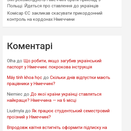
Польщі. Йдеться про ставлення до українців
Комісар ЄС закликав скасувати прикордонний
контроль на кордонах Німеччини
Коментарі
Olha
до
Що робити, якщо загубив український
паспорт у Німеччині: покрокова інструкція
Máy tính khoa học
до
Скільки днів відпустки мають
працівники у Німеччині?
Niemiec
до
До якої країни українці ставляться
найкраще? Німеччина — на 6 місці
Liudmyla
до
Як працює студентський семестровий
проїзний у Німеччині?
Впродовж квітня встигніть оформити підписку на