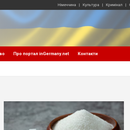
Німеччина
Культура
Кримінал
во
Про портал inGermany.net
Контакти