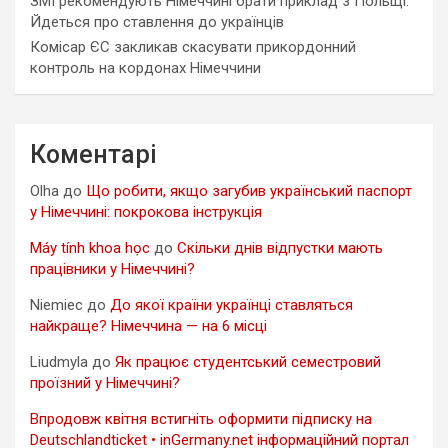
ЗМІ рекомендують Німеччині брати приклад з Польщі.
Йдеться про ставлення до українців
Комісар ЄС закликав скасувати прикордонний
контроль на кордонах Німеччини
Коментарі
Olha
до
Що робити, якщо загубив український паспорт
у Німеччині: покрокова інструкція
Máy tính khoa học
до
Скільки днів відпустки мають
працівники у Німеччині?
Niemiec
до
До якої країни українці ставляться
найкраще? Німеччина — на 6 місці
Liudmyla
до
Як працює студентський семестровий
проїзний у Німеччині?
Впродовж квітня встигніть оформити підписку на
Deutschlandticket • inGermany.net інформаційний портал