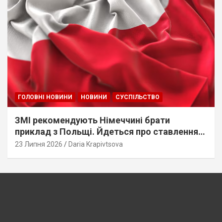
ГОЛОВНІ НОВИНИ
НОВИНИ
СУСПІЛЬСТВО
ЗМІ рекомендують Німеччині брати
приклад з Польщі. Йдеться про ставлення
до українців
23 Липня 2026
Daria Krapivtsova