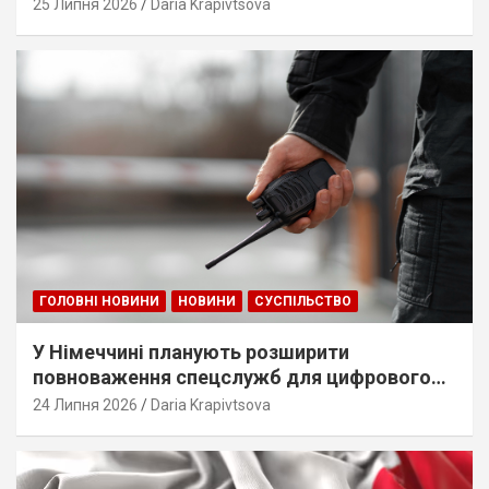
25 Липня 2026
Daria Krapivtsova
ГОЛОВНІ НОВИНИ
НОВИНИ
СУСПІЛЬСТВО
У Німеччині планують розширити
повноваження спецслужб для цифрового
стеження
24 Липня 2026
Daria Krapivtsova