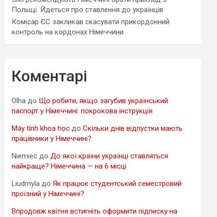
Польщі. Йдеться про ставлення до українців
Комісар ЄС закликав скасувати прикордонний
контроль на кордонах Німеччини
Коментарі
Olha
до
Що робити, якщо загубив український
паспорт у Німеччині: покрокова інструкція
Máy tính khoa học
до
Скільки днів відпустки мають
працівники у Німеччині?
Niemiec
до
До якої країни українці ставляться
найкраще? Німеччина — на 6 місці
Liudmyla
до
Як працює студентський семестровий
проїзний у Німеччині?
Впродовж квітня встигніть оформити підписку на