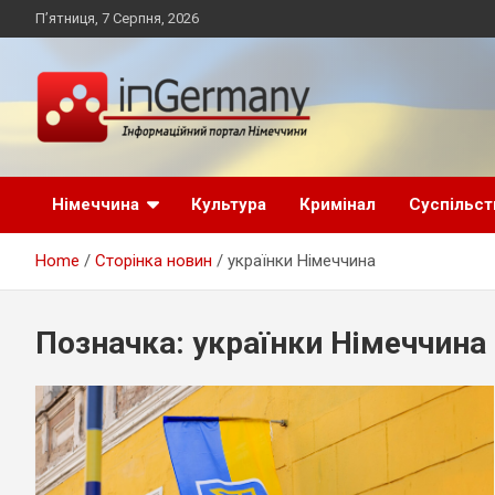
Skip
П’ятниця, 7 Серпня, 2026
to
content
Український інформаційний портал в Німеччині, новини
inGermany.net
Німеччини, українці в Німеччині
Німеччина
Культура
Кримінал
Суспільст
інформаційний
Home
Сторінка новин
українки Німеччина
портал в Німеччині
Позначка:
українки Німеччина