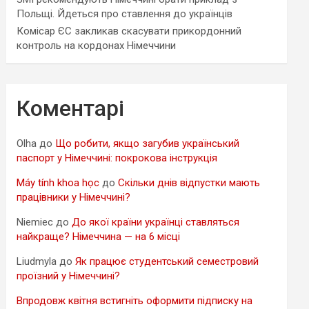
Польщі. Йдеться про ставлення до українців
Комісар ЄС закликав скасувати прикордонний
контроль на кордонах Німеччини
Коментарі
Olha
до
Що робити, якщо загубив український
паспорт у Німеччині: покрокова інструкція
Máy tính khoa học
до
Скільки днів відпустки мають
працівники у Німеччині?
Niemiec
до
До якої країни українці ставляться
найкраще? Німеччина — на 6 місці
Liudmyla
до
Як працює студентський семестровий
проїзний у Німеччині?
Впродовж квітня встигніть оформити підписку на