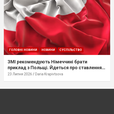
ГОЛОВНІ НОВИНИ
НОВИНИ
СУСПІЛЬСТВО
ЗМІ рекомендують Німеччині брати
приклад з Польщі. Йдеться про ставлення
до українців
23 Липня 2026
Daria Krapivtsova