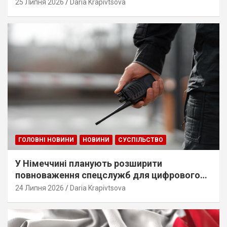
25 Липня 2026
Daria Krapivtsova
ГОЛОВНІ НОВИНИ
НОВИНИ
СУСПІЛЬСТВО
У Німеччині планують розширити
повноваження спецслужб для цифрового
стеження
24 Липня 2026
Daria Krapivtsova