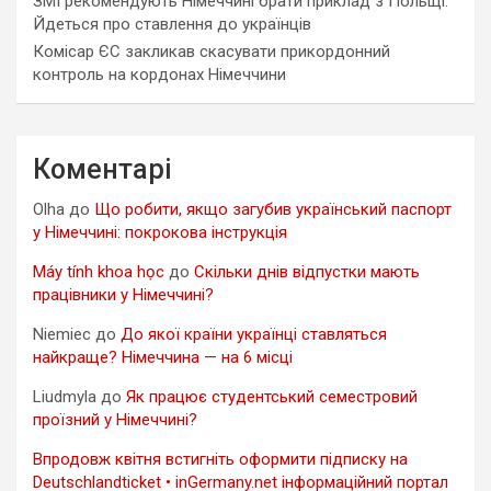
ЗМІ рекомендують Німеччині брати приклад з Польщі.
Йдеться про ставлення до українців
Комісар ЄС закликав скасувати прикордонний
контроль на кордонах Німеччини
Коментарі
Olha
до
Що робити, якщо загубив український паспорт
у Німеччині: покрокова інструкція
Máy tính khoa học
до
Скільки днів відпустки мають
працівники у Німеччині?
Niemiec
до
До якої країни українці ставляться
найкраще? Німеччина — на 6 місці
Liudmyla
до
Як працює студентський семестровий
проїзний у Німеччині?
Впродовж квітня встигніть оформити підписку на
Deutschlandticket • inGermany.net інформаційний портал