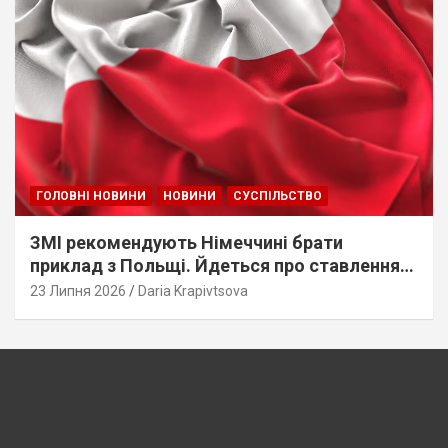
ГОЛОВНІ НОВИНИ
НОВИНИ
СУСПІЛЬСТВО
ЗМІ рекомендують Німеччині брати
приклад з Польщі. Йдеться про ставлення
до українців
23 Липня 2026
Daria Krapivtsova