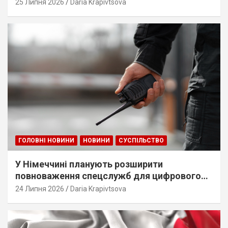
25 Липня 2026
Daria Krapivtsova
ГОЛОВНІ НОВИНИ
НОВИНИ
СУСПІЛЬСТВО
У Німеччині планують розширити
повноваження спецслужб для цифрового
стеження
24 Липня 2026
Daria Krapivtsova