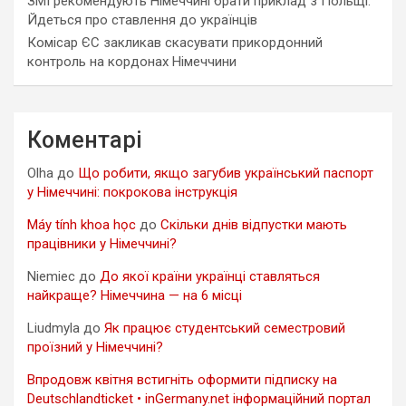
ЗМІ рекомендують Німеччині брати приклад з Польщі.
Йдеться про ставлення до українців
Комісар ЄС закликав скасувати прикордонний
контроль на кордонах Німеччини
Коментарі
Olha
до
Що робити, якщо загубив український паспорт
у Німеччині: покрокова інструкція
Máy tính khoa học
до
Скільки днів відпустки мають
працівники у Німеччині?
Niemiec
до
До якої країни українці ставляться
найкраще? Німеччина — на 6 місці
Liudmyla
до
Як працює студентський семестровий
проїзний у Німеччині?
Впродовж квітня встигніть оформити підписку на
Deutschlandticket • inGermany.net інформаційний портал