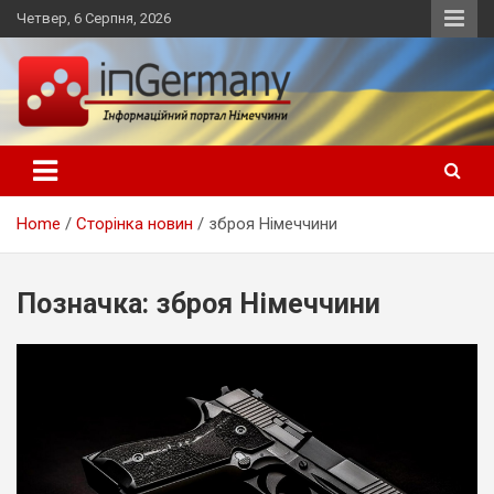
Skip
Четвер, 6 Серпня, 2026
to
content
Український інформаційний портал в Німеччині, новини
inGermany.net інформаційний
Німеччини, українці в Німеччині
портал в Німеччині
Home
Сторінка новин
зброя Німеччини
Позначка:
зброя Німеччини