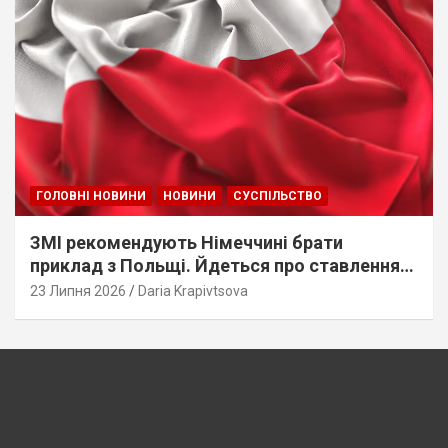
ГОЛОВНІ НОВИНИ
НОВИНИ
СУСПІЛЬСТВО
ЗМІ рекомендують Німеччині брати
приклад з Польщі. Йдеться про ставлення
до українців
23 Липня 2026
Daria Krapivtsova