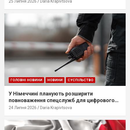
25 Липня 2026
Daria Krapivtsova
ГОЛОВНІ НОВИНИ
НОВИНИ
СУСПІЛЬСТВО
У Німеччині планують розширити
повноваження спецслужб для цифрового
стеження
24 Липня 2026
Daria Krapivtsova