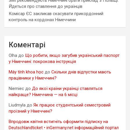
ЗМІ рекомендують Німеччині брати приклад з Польщі.
Йдеться про ставлення до українців
Комісар ЄС закликав скасувати прикордонний
контроль на кордонах Німеччини
Коментарі
Olha
до
Що робити, якщо загубив український паспорт
у Німеччині: покрокова інструкція
Máy tính khoa học
до
Скільки днів відпустки мають
працівники у Німеччині?
Niemiec
до
До якої країни українці ставляться
найкраще? Німеччина — на 6 місці
Liudmyla
до
Як працює студентський семестровий
проїзний у Німеччині?
Впродовж квітня встигніть оформити підписку на
Deutschlandticket • inGermany.net інформаційний портал