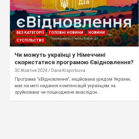
БЕЗ КАТЕГОРІЇ
ГОЛОВНІ НОВИНИ
НОВИНИ
СУСПІЛЬСТВО
Чи можуть українці у Німеччині
скористатися програмою Євідновлення?
30 Жовтня 2024
Daria Krapivtsova
Програма “єВідновлення”, ініційована урядом України,
має на меті надання компенсацій українцям за
зруйноване чи пошкоджене внаслідок…