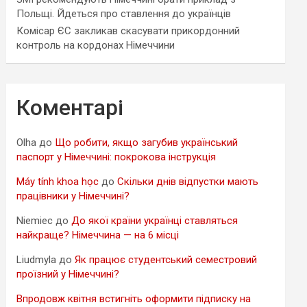
Польщі. Йдеться про ставлення до українців
Комісар ЄС закликав скасувати прикордонний
контроль на кордонах Німеччини
Коментарі
Olha
до
Що робити, якщо загубив український
паспорт у Німеччині: покрокова інструкція
Máy tính khoa học
до
Скільки днів відпустки мають
працівники у Німеччині?
Niemiec
до
До якої країни українці ставляться
найкраще? Німеччина — на 6 місці
Liudmyla
до
Як працює студентський семестровий
проїзний у Німеччині?
Впродовж квітня встигніть оформити підписку на